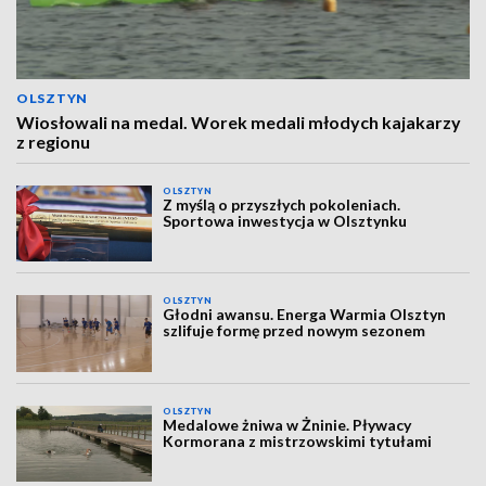
OLSZTYN
Wiosłowali na medal. Worek medali młodych kajakarzy
z regionu
OLSZTYN
Z myślą o przyszłych pokoleniach.
Sportowa inwestycja w Olsztynku
OLSZTYN
Głodni awansu. Energa Warmia Olsztyn
szlifuje formę przed nowym sezonem
OLSZTYN
Medalowe żniwa w Żninie. Pływacy
Kormorana z mistrzowskimi tytułami