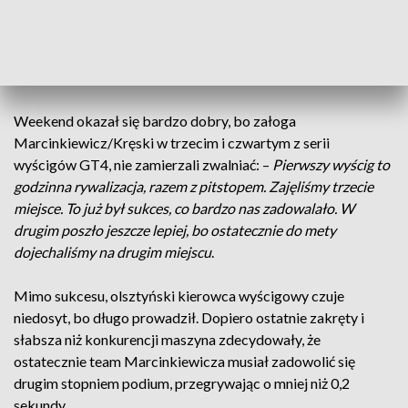
kwalifikacji: –
Było dobrze, zresztą tak samo jak w wyścigu w
Most. Zajęliśmy pierwsze miejsce w kwalifikacjach, więc już
był mały sukces na początek weekendu
– mówi Maciej
Marcinkiewicz, kierowca wyścigowy.
Weekend okazał się bardzo dobry, bo załoga
Marcinkiewicz/Kręski w trzecim i czwartym z serii
wyścigów GT4, nie zamierzali zwalniać: –
Pierwszy wyścig to
godzinna rywalizacja, razem z pitstopem. Zajęliśmy trzecie
miejsce. To już był sukces, co bardzo nas zadowalało. W
drugim poszło jeszcze lepiej, bo ostatecznie do mety
dojechaliśmy na drugim miejscu
.
Mimo sukcesu, olsztyński kierowca wyścigowy czuje
niedosyt, bo długo prowadził. Dopiero ostatnie zakręty i
słabsza niż konkurencji maszyna zdecydowały, że
ostatecznie team Marcinkiewicza musiał zadowolić się
drugim stopniem podium, przegrywając o mniej niż 0,2
sekundy.