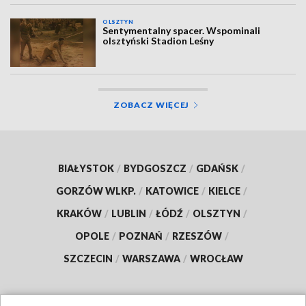
OLSZTYN
Sentymentalny spacer. Wspominali
olsztyński Stadion Leśny
ZOBACZ WIĘCEJ
BIAŁYSTOK
/
BYDGOSZCZ
/
GDAŃSK
/
GORZÓW WLKP.
/
KATOWICE
/
KIELCE
/
KRAKÓW
/
LUBLIN
/
ŁÓDŹ
/
OLSZTYN
/
OPOLE
/
POZNAŃ
/
RZESZÓW
/
SZCZECIN
/
WARSZAWA
/
WROCŁAW