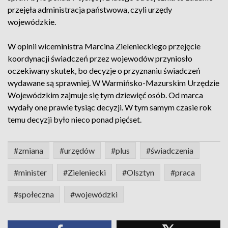
przejęła administracja państwowa, czyli urzędy
wojewódzkie.
W opinii wiceministra Marcina Zielenieckiego przejęcie
koordynacji świadczeń przez wojewodów przyniosło
oczekiwany skutek, bo decyzje o przyznaniu świadczeń
wydawane są sprawniej. W Warmińsko-Mazurskim Urzędzie
Wojewódzkim zajmuje się tym dziewięć osób. Od marca
wydały one prawie tysiąc decyzji. W tym samym czasie rok
temu decyzji było nieco ponad pięćset.
#zmiana
#urzędów
#plus
#świadczenia
#minister
#Zieleniecki
#Olsztyn
#praca
#społeczna
#wojewódzki