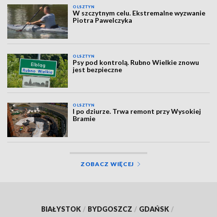
OLSZTYN
W szczytnym celu. Ekstremalne wyzwanie
Piotra Pawelczyka
OLSZTYN
Psy pod kontrolą. Rubno Wielkie znowu
jest bezpieczne
OLSZTYN
I po dziurze. Trwa remont przy Wysokiej
Bramie
ZOBACZ WIĘCEJ
BIAŁYSTOK
/
BYDGOSZCZ
/
GDAŃSK
/