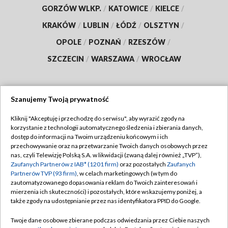
GORZÓW WLKP.
/
KATOWICE
/
KIELCE
/
KRAKÓW
/
LUBLIN
/
ŁÓDŹ
/
OLSZTYN
/
OPOLE
/
POZNAŃ
/
RZESZÓW
/
SZCZECIN
/
WARSZAWA
/
WROCŁAW
Szanujemy Twoją prywatność
Dołącz do nas:
Kliknij "Akceptuję i przechodzę do serwisu", aby wyrazić zgody na
korzystanie z technologii automatycznego śledzenia i zbierania danych,
TVP
dostęp do informacji na Twoim urządzeniu końcowym i ich
Abonament TVP
przechowywanie oraz na przetwarzanie Twoich danych osobowych przez
Regulamin TVP
nas, czyli Telewizję Polską S.A. w likwidacji (zwaną dalej również „TVP”),
Emisja w TVP
Polityka prywatności
Zaufanych Partnerów z IAB* (1201 firm)
oraz pozostałych
Zaufanych
Partnerów TVP (93 firm)
, w celach marketingowych (w tym do
Centrum informacji TVP
Moje zgody
zautomatyzowanego dopasowania reklam do Twoich zainteresowań i
mierzenia ich skuteczności) i pozostałych, które wskazujemy poniżej, a
Naziemna Telewizja Cyfrowa
Pomoc
także zgody na udostępnianie przez nas identyfikatora PPID do Google.
Sklep TVP
Biuro reklamy
Twoje dane osobowe zbierane podczas odwiedzania przez Ciebie naszych
Rada Programowa