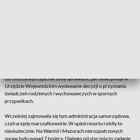
Mazurach jest mniej więcej 10 tysięcy rodzin z dziećmi
uprawnionych do świadczeń społecznych, w których jedno z
rodziców pracuje za granicą. W skali całego kraju są ich setki
tysięcy. Takie rodziny mogą korzystać z systemów
socjalnych w dwóch państwach. Chodzi na przykład o
świadczenia rodzinne i wychowawcze. W Polsce to
chociażby program Rodzina 500 plus.
Marcin Zieleniecki w Ministerstwie Rodziny, Pracy i Polityki
Społecznej odpowiada za koordynację systemów socjalnych.
Do Olsztyna przyjechał żeby sprawdzić, jak funkcjonuje w
Urzędzie Wojewódzkim wydawanie decyzji o przyznaniu
świadczeń rodzinnych i wychowawczych w spornych
przypadkach.
Wcześniej zajmowała się tym administracja samorządowa,
czyli urzędy marszałkowskie. W opinii resortu robiły to
nieskutecznie. Na Warmii i Mazurach nierozpatrzonych
spraw było ponad 7 tysięcy. Dlatego od stycznia to zadanie