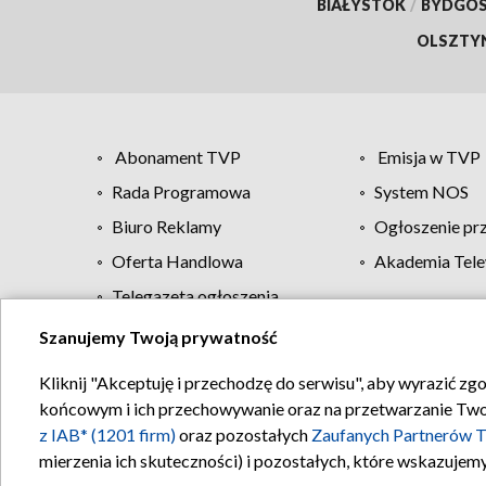
BIAŁYSTOK
/
BYDGO
OLSZTY
Abonament TVP
Emisja w TVP
Rada Programowa
System NOS
Biuro Reklamy
Ogłoszenie pr
Oferta Handlowa
Akademia Tele
Telegazeta ogłoszenia
Szanujemy Twoją prywatność
Regulamin TVP
Kliknij "Akceptuję i przechodzę do serwisu", aby wyrazić zg
końcowym i ich przechowywanie oraz na przetwarzanie Twoich
z IAB* (1201 firm)
oraz pozostałych
Zaufanych Partnerów T
mierzenia ich skuteczności) i pozostałych, które wskazujemy