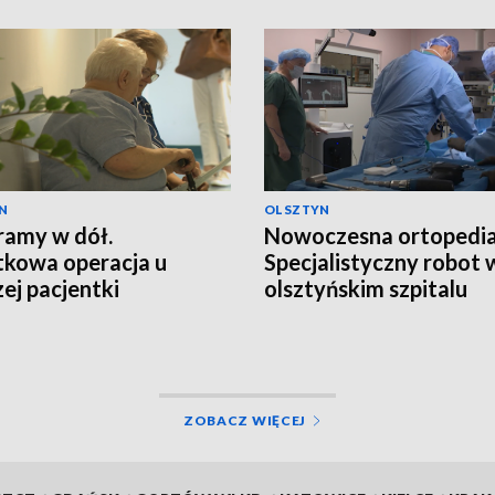
N
OLSZTYN
ramy w dół.
Nowoczesna ortopedia
kowa operacja u
Specjalistyczny robot 
zej pacjentki
olsztyńskim szpitalu
ZOBACZ WIĘCEJ