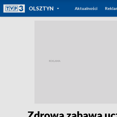
POWRÓT DO
OLSZTYN
Aktualności
Rekla
TVP REGIONY
Zdrowa zabawa uc