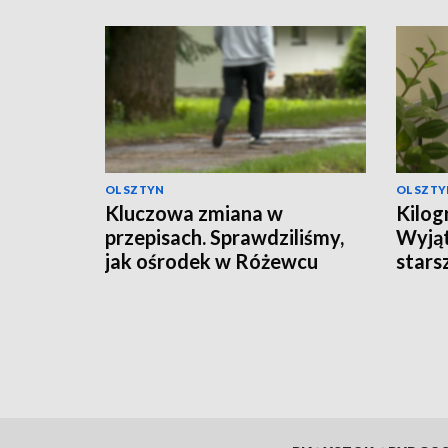
OLSZTYN
OLSZTY
Kluczowa zmiana w
Kilog
przepisach. Sprawdziliśmy,
Wyjąt
jak ośrodek w Różewcu
stars
pomaga uzależnionym