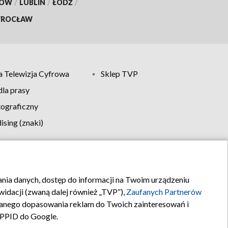
KÓW
/
LUBLIN
/
ŁÓDŹ
/
ROCŁAW
 Telewizja Cyfrowa
Sklep TVP
la prasy
tograficzny
sing (znaki)
klamy
Kontakt
rania danych, dostęp do informacji na Twoim urządzeniu
idacji (zwaną dalej również „TVP”),
Zaufanych Partnerów
anego dopasowania reklam do Twoich zainteresowań i
a PPID do Google.