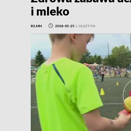
i mleko
RS,MN
2018-05-25
|
OLSZTYN