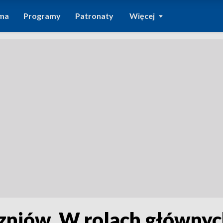
ma
Programy
Patronaty
Więcej
zniów. W rolach główny