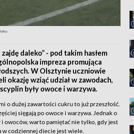
mleko
 zajdę daleko” - pod takim hasłem
 ogólnopolska impreza promująca
odszych. W Olsztynie uczniowie
li okazję wziąć udział w zawodach,
scyplin były owoce i warzywa.
mi o dużej zawartości cukru to już przeszłość.
zęściej sięgają po owoce i warzywa. Jednak o
 owoców, warto pamiętać nie tylko, gdy jest
 w codziennej diecie jest wiele.