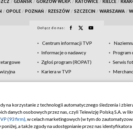
SZCZ
/
GDAŃSK
/
GORZÓW WLKP.
/
KATOWICE
/
KIELCE
/
KRA
N
/
OPOLE
/
POZNAŃ
/
RZESZÓW
/
SZCZECIN
/
WARSZAWA
/
W
Dołącz do nas:
Centrum informacji TVP
Naziemna
Informacje o nadawcy
Program d
zetargowe
Zgłoś program (ROPAT)
Serwis fo
wizyjna
Kariera w TVP
Merchandi
Polityka prywatności
Moje zgody
Pomoc
Biuro re
ody na korzystanie z technologii automatycznego śledzenia i zbie
 danych osobowych przez nas, czyli Telewizję Polską S.A. w likw
VP (93 firm)
, w celach marketingowych (w tym do zautomatyzow
 poniżej, a także zgody na udostępnianie przez nas identyfikator