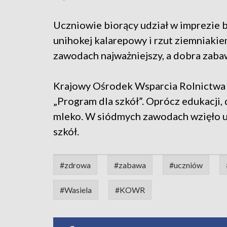
Uczniowie biorący udział w imprezie b
unihokej kalarepowy i rzut ziemniakie
zawodach najważniejszy, a dobra zabaw
Krajowy Ośrodek Wsparcia Rolnictwa 
„Program dla szkół”. Oprócz edukacji,
mleko. W siódmych zawodach wzięło 
szkół.
#zdrowa
#zabawa
#uczniów
#Wasiela
#KOWR