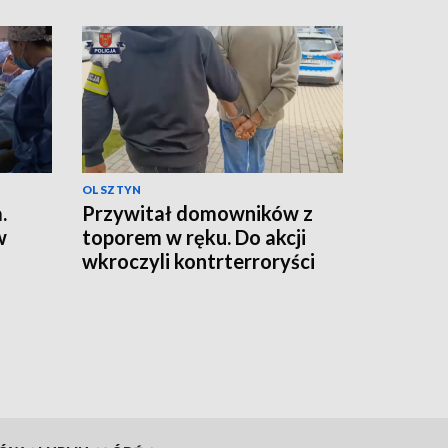
OLSZTYN
.
Przywitał domowników z
w
toporem w ręku. Do akcji
wkroczyli kontrterroryści