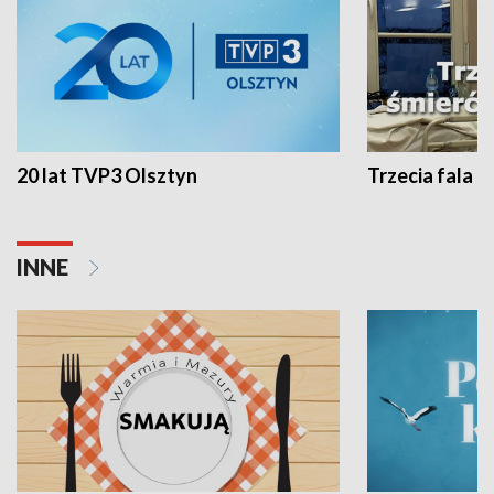
20 lat TVP3 Olsztyn
Trzecia fala -
INNE