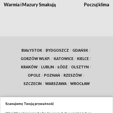
Warmia i Mazury Smakują
Poczuj klimat
BIAŁYSTOK
/
BYDGOSZCZ
/
GDAŃSK
/
GORZÓW WLKP.
/
KATOWICE
/
KIELCE
/
KRAKÓW
/
LUBLIN
/
ŁÓDŹ
/
OLSZTYN
/
OPOLE
/
POZNAŃ
/
RZESZÓW
/
SZCZECIN
/
WARSZAWA
/
WROCŁAW
Szanujemy Twoją prywatność
Dołącz do nas: