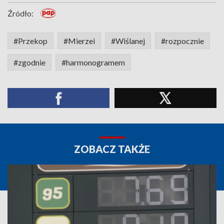
Źródło:
#Przekop
#Mierzei
#Wiślanej
#rozpocznie
#zgodnie
#harmonogramem
ZOBACZ TAKŻE