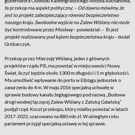
gubernatora Obwodu Kaliningradzkiego Antona Alichanowa,
że przekop ma aspekt polityczny: –
Od dawna mówimy, że
jest to projekt zabezpieczający również bezpieczeństwo
naszego kraju. Swobodne wyjście na Zalew Wiślany nie może
być kontrolowane przez Moskwę
– powiedział. –
To jest
projekt realizowany pod kątem bezpieczeństwa kraju
– dodał
Gróbarczyk.
Przekop przez Mierzeję Wiślaną, jeden z głównych
projektów rządu PiS, ma powstać w miejscowości Nowy
Świat, liczyć będzie około 1300 m długości i 5 m głębokości.
Ma umożliwić wpływanie do portu w Elblągu jednostek o
zanurzeniu do 4 m. W maju 2016 specjalną uchwałę w
sprawie budowy kanału żeglugowego pod nazwą „Budowa
drogi wodnej łączącej Zalew Wiślany z Zatoką Gdańską”
podjął rząd. Koszt przekopu, który miałby powstać w latach
2017-2022, szacowano na 880 mln zł. W ubiegłym roku
parlament przyjął specjalną ustawę w tej sprawie.