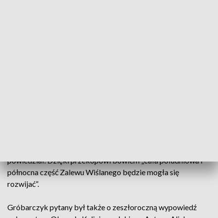
Przygotowane więc zostanie rozwiązanie, mówił, które „w
pełni będzie zabezpieczało środowisko”: –
Jeśli coś takiego
miałoby szkodliwy wpływ na środowisko, to cała Holandia
wymagałaby likwidacji stopni wodnych, bo cała Holandia to
jeden wielki przekop
– przekonywał.
Pytany o negatywną ocenę samorządu województwa
pomorskiego wobec projektu przekopu zwrócił uwagę, że z
kolei samorząd województwa warmińsko-mazurskiego
ocenia go pozytywnie, choć w obu rządzi PO: –
To wynika
więc stricte z uwarunkowań politycznych, bo dla Warmii i
Mazur nie ma innej możliwości rozwoju jak tylko przekop
–
powiedział. Dzięki przekopowi bowiem „cała południowa i
północna część Zalewu Wiślanego będzie mogła się
rozwijać”.
Gróbarczyk pytany był także o zeszłoroczną wypowiedź