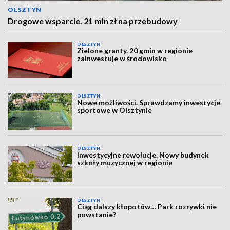
OLSZTYN
Drogowe wsparcie. 21 mln zł na przebudowy
OLSZTYN
Zielone granty. 20 gmin w regionie
zainwestuje w środowisko
OLSZTYN
Nowe możliwości. Sprawdzamy inwestycje
sportowe w Olsztynie
OLSZTYN
Inwestycyjne rewolucje. Nowy budynek
szkoły muzycznej w regionie
OLSZTYN
Ciąg dalszy kłopotów… Park rozrywki nie
powstanie?