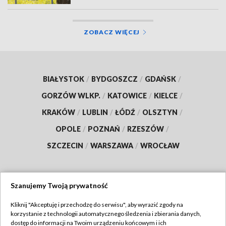
ZOBACZ WIĘCEJ
BIAŁYSTOK
/
BYDGOSZCZ
/
GDAŃSK
/
GORZÓW WLKP.
/
KATOWICE
/
KIELCE
/
KRAKÓW
/
LUBLIN
/
ŁÓDŹ
/
OLSZTYN
/
OPOLE
/
POZNAŃ
/
RZESZÓW
/
SZCZECIN
/
WARSZAWA
/
WROCŁAW
Szanujemy Twoją prywatność
Dołącz do nas:
Kliknij "Akceptuję i przechodzę do serwisu", aby wyrazić zgody na
korzystanie z technologii automatycznego śledzenia i zbierania danych,
TVP
dostęp do informacji na Twoim urządzeniu końcowym i ich