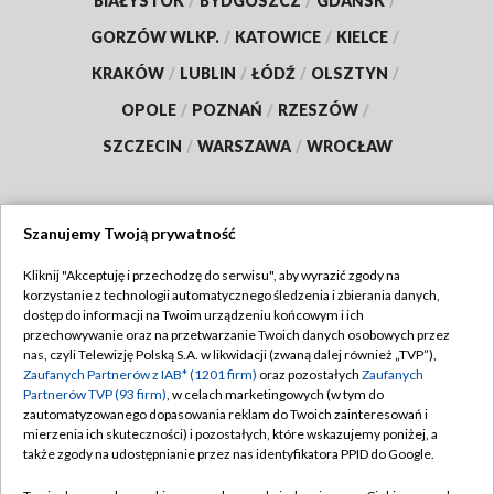
BIAŁYSTOK
/
BYDGOSZCZ
/
GDAŃSK
/
GORZÓW WLKP.
/
KATOWICE
/
KIELCE
/
KRAKÓW
/
LUBLIN
/
ŁÓDŹ
/
OLSZTYN
/
OPOLE
/
POZNAŃ
/
RZESZÓW
/
SZCZECIN
/
WARSZAWA
/
WROCŁAW
Szanujemy Twoją prywatność
Dołącz do nas:
Kliknij "Akceptuję i przechodzę do serwisu", aby wyrazić zgody na
korzystanie z technologii automatycznego śledzenia i zbierania danych,
TVP
dostęp do informacji na Twoim urządzeniu końcowym i ich
Abonament TVP
przechowywanie oraz na przetwarzanie Twoich danych osobowych przez
Regulamin TVP
nas, czyli Telewizję Polską S.A. w likwidacji (zwaną dalej również „TVP”),
Emisja w TVP
Polityka prywatności
Zaufanych Partnerów z IAB* (1201 firm)
oraz pozostałych
Zaufanych
Partnerów TVP (93 firm)
, w celach marketingowych (w tym do
Centrum informacji TVP
Moje zgody
zautomatyzowanego dopasowania reklam do Twoich zainteresowań i
mierzenia ich skuteczności) i pozostałych, które wskazujemy poniżej, a
Naziemna Telewizja Cyfrowa
Pomoc
także zgody na udostępnianie przez nas identyfikatora PPID do Google.
Sklep TVP
Biuro reklamy