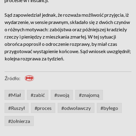
procesie w I instancji.
Sąd zapowiedział jednak, że rozważa możliwość przyjęcia, iż
wydarzenie, w sensie prawnym, składało się z dwóch czynów
o różnych motywach: zabójstwa oraz późniejszej kradzieży
rzeczy i pieniędzy z mieszkania zmarłej. W tej sytuacji
obrońca poprosił o odroczenie rozprawy, by miał czas
przygotować wystąpienie końcowe. Sąd wniosek uwzględnił;
kolejna rozprawa za tydzień.
Źródło:
#Miał
#zabić
#swoją
#znajomą
#Ruszył
#proces
#odwoławczy
#byłego
#żołnierza