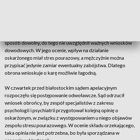
rabunkowym i oba czyny były ze sobą związane motywem.
Skazał oskarżonego na 25 lat więzienia. Prokuratura chciała
w tej sprawie dożywocia, ostatecznie jednak nie składała
apelacji. Zrobił to obrońca, w którego ocenie sąd okręgowy
przekroczył granice swobodnej oceny dowodów i ocenił je w
sposób dowolny, do tego nie uwzględnił ważnych wniosków
dowodowych. W jego ocenie, wpływ na działanie
oskarżonego miał stres pourazowy, a mężczyźnie można
przypisać jedynie zamiar ewentualny zabójstwa. Dlatego
obrona wnioskuje o karę możliwie łagodną.
W czwartek przed białostockim sądem apelacyjnym
rozpoczęło się postępowanie odwoławcze. Sąd odrzucił
wniosek obrońcy, by zespół specjalistów z zakresu
psychologii i psychiatrii przygotował kolejną opinię o
oskarżonym, w związku z występowaniem u niego objawów
zespołu stresu pourazowego. W ocenie składu orzekającego,
taka opinia nie jest potrzebna, bo była sporządzana w