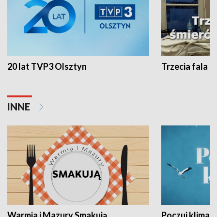
20 lat TVP3 Olsztyn
Trzecia fala -
INNE
Warmia i Mazury Smakują
Poczuj klimat