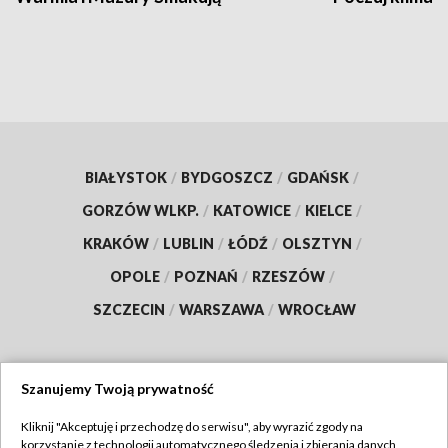
BIAŁYSTOK
/
BYDGOSZCZ
/
GDAŃSK
/
GORZÓW WLKP.
/
KATOWICE
/
KIELCE
/
KRAKÓW
/
LUBLIN
/
ŁÓDŹ
/
OLSZTYN
/
OPOLE
/
POZNAŃ
/
RZESZÓW
/
SZCZECIN
/
WARSZAWA
/
WROCŁAW
Szanujemy Twoją prywatność
Dołącz do nas:
Kliknij "Akceptuję i przechodzę do serwisu", aby wyrazić zgody na
korzystanie z technologii automatycznego śledzenia i zbierania danych,