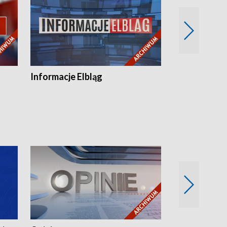
Informacje Elbląg
Wstaje nowy