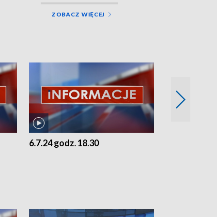
ZOBACZ WIĘCEJ
6.7.24 godz. 18.30
5.7.24 godz. 