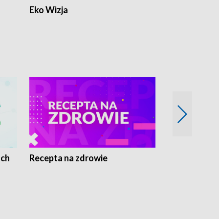
Eko Wizja
ach
Recepta na zdrowie
Wybieram z