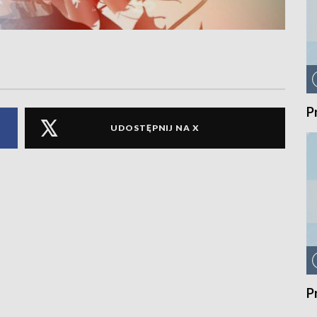
P
UDOSTĘPNIJ NA X
P