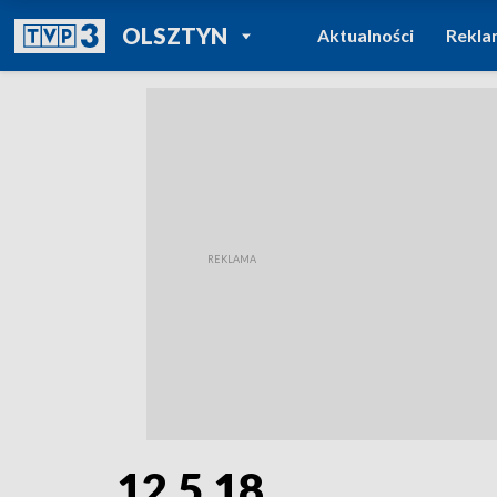
POWRÓT DO
OLSZTYN
Aktualności
Rekla
TVP REGIONY
12.5.18