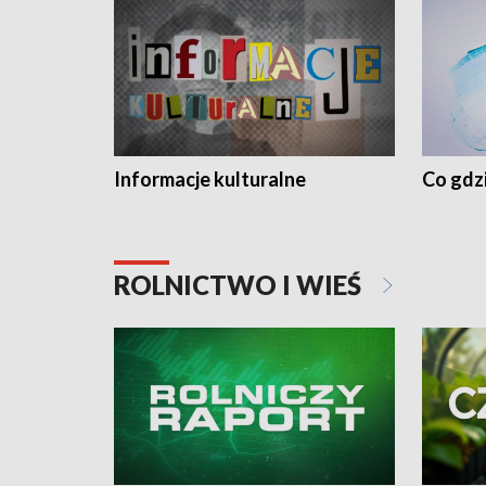
Informacje kulturalne
Co gdzi
ROLNICTWO I WIEŚ