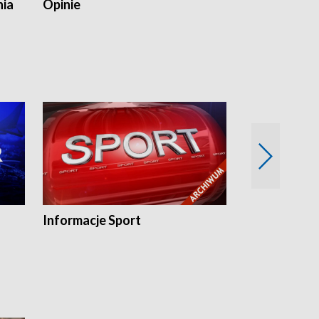
nia
Opinie
Opinie Elblą
Informacje Sport
Flesz sport