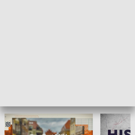
SPOŁECZEŃSTWO
Moje miejsce
Winda region
HISTORIA