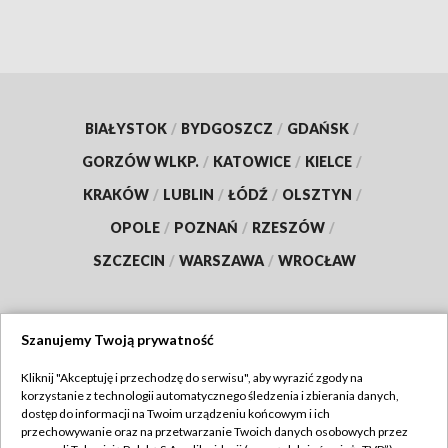
BIAŁYSTOK
/
BYDGOSZCZ
/
GDAŃSK
/
GORZÓW WLKP.
/
KATOWICE
/
KIELCE
/
KRAKÓW
/
LUBLIN
/
ŁÓDŹ
/
OLSZTYN
/
OPOLE
/
POZNAŃ
/
RZESZÓW
/
SZCZECIN
/
WARSZAWA
/
WROCŁAW
Szanujemy Twoją prywatność
Dołącz do nas:
Kliknij "Akceptuję i przechodzę do serwisu", aby wyrazić zgody na
korzystanie z technologii automatycznego śledzenia i zbierania danych,
TVP
dostęp do informacji na Twoim urządzeniu końcowym i ich
Abonament TVP
przechowywanie oraz na przetwarzanie Twoich danych osobowych przez
Regulamin TVP