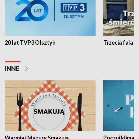
20 lat TVP3 Olsztyn
Trzecia fala -
INNE
Warmia i Mazury Smakują
Poczuj klimat