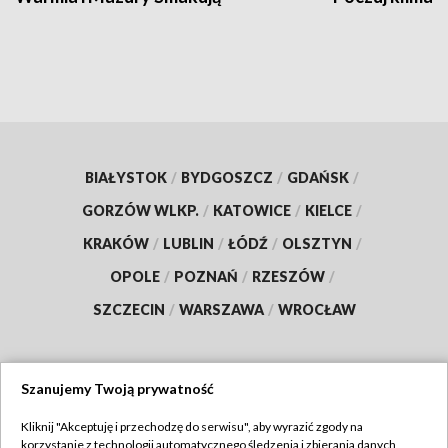
BIAŁYSTOK
/
BYDGOSZCZ
/
GDAŃSK
/
GORZÓW WLKP.
/
KATOWICE
/
KIELCE
/
KRAKÓW
/
LUBLIN
/
ŁÓDŹ
/
OLSZTYN
/
OPOLE
/
POZNAŃ
/
RZESZÓW
/
SZCZECIN
/
WARSZAWA
/
WROCŁAW
Szanujemy Twoją prywatność
Dołącz do nas:
Kliknij "Akceptuję i przechodzę do serwisu", aby wyrazić zgody na
korzystanie z technologii automatycznego śledzenia i zbierania danych,