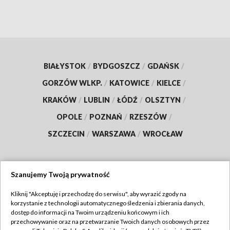
BIAŁYSTOK
/
BYDGOSZCZ
/
GDAŃSK
/
GORZÓW WLKP.
/
KATOWICE
/
KIELCE
/
KRAKÓW
/
LUBLIN
/
ŁÓDŹ
/
OLSZTYN
/
OPOLE
/
POZNAŃ
/
RZESZÓW
/
SZCZECIN
/
WARSZAWA
/
WROCŁAW
Szanujemy Twoją prywatność
Dołącz do nas:
Kliknij "Akceptuję i przechodzę do serwisu", aby wyrazić zgody na
korzystanie z technologii automatycznego śledzenia i zbierania danych,
TVP
dostęp do informacji na Twoim urządzeniu końcowym i ich
Abonament TVP
przechowywanie oraz na przetwarzanie Twoich danych osobowych przez
Regulamin TVP