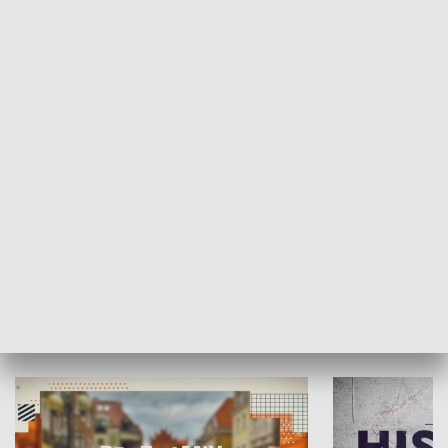
SPOŁECZEŃSTWO
Moje miejsce
Winda region
HISTORIA