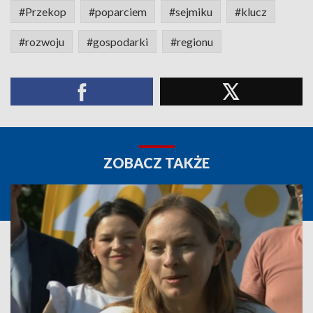
#Przekop
#poparciem
#sejmiku
#klucz
#rozwoju
#gospodarki
#regionu
ZOBACZ TAKŻE