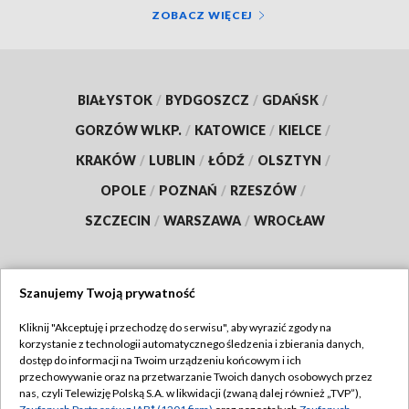
ZOBACZ WIĘCEJ
BIAŁYSTOK
/
BYDGOSZCZ
/
GDAŃSK
/
GORZÓW WLKP.
/
KATOWICE
/
KIELCE
/
KRAKÓW
/
LUBLIN
/
ŁÓDŹ
/
OLSZTYN
/
OPOLE
/
POZNAŃ
/
RZESZÓW
/
SZCZECIN
/
WARSZAWA
/
WROCŁAW
Szanujemy Twoją prywatność
Dołącz do nas:
Kliknij "Akceptuję i przechodzę do serwisu", aby wyrazić zgody na
korzystanie z technologii automatycznego śledzenia i zbierania danych,
TVP
dostęp do informacji na Twoim urządzeniu końcowym i ich
Abonament TVP
przechowywanie oraz na przetwarzanie Twoich danych osobowych przez
Regulamin TVP
nas, czyli Telewizję Polską S.A. w likwidacji (zwaną dalej również „TVP”),
Emisja w TVP