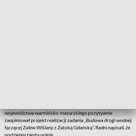
podkreślono, że jest to inwestycja mająca istotne znaczenie
dla rozwoju całego subregionu elbląskiego, a w
szczególności takich miast jak Elbląg, Tolkmicko, Frombork
i Braniewo.
Radni zaznaczyli, że przedsięwzięcie jest zgodne z uchwaloną
przed pięcioma laty strategią rozwoju społeczno-
gospodarczego województwa do 2025 roku. Zakłada ona
zwiększenie zewnętrznej dostępności komunikacyjnej i
wewnętrznej spójności poprzez rozwój transportu wodnego,
w tym „umożliwienie dostępności do Zalewu Wiślanego
przez kanał żeglugowy na Mierzei Wiślanej”.
W swoim stanowisku sejmik przypomniał, że dwa tygodnie
wcześniej na wniosek Urzędu Morskiego w Gdyni zarząd
województwa warmińsko-mazurskiego pozytywnie
zaopiniował projekt realizacji zadania „Budowa drogi wodnej
łączącej Zalew Wiślany z Zatoką Gdańską”. Radni napisali, że
podzielają tamtą opinię.