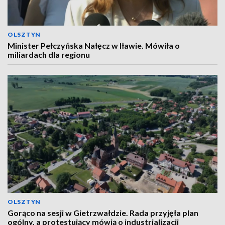
OLSZTYN
Minister Pełczyńska Nałęcz w Iławie. Mówiła o
miliardach dla regionu
OLSZTYN
Gorąco na sesji w Gietrzwałdzie. Rada przyjęła plan
ogólny, a protestujący mówią o industrializacji