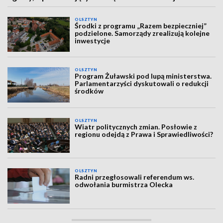
OLSZTYN
Środki z programu „Razem bezpieczniej”
podzielone. Samorządy zrealizują kolejne
inwestycje
OLSZTYN
Program Żuławski pod lupą ministerstwa.
Parlamentarzyści dyskutowali o redukcji
środków
OLSZTYN
Wiatr politycznych zmian. Posłowie z
regionu odejdą z Prawa i Sprawiedliwości?
OLSZTYN
Radni przegłosowali referendum ws.
odwołania burmistrza Olecka