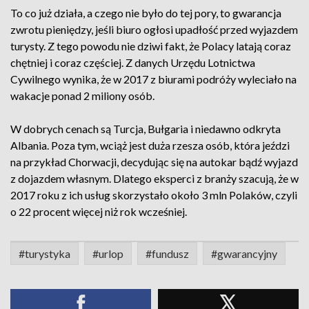
To co już działa, a czego nie było do tej pory, to gwarancja
zwrotu pieniędzy, jeśli biuro ogłosi upadłość przed wyjazdem
turysty. Z tego powodu nie dziwi fakt, że Polacy latają coraz
chętniej i coraz częściej. Z danych Urzędu Lotnictwa
Cywilnego wynika, że w 2017 z biurami podróży wyleciało na
wakacje ponad 2 miliony osób.
W dobrych cenach są Turcja, Bułgaria i niedawno odkryta
Albania. Poza tym, wciąż jest duża rzesza osób, która jeździ
na przykład Chorwacji, decydując się na autokar bądź wyjazd
z dojazdem własnym. Dlatego eksperci z branży szacują, że w
2017 roku z ich usług skorzystało około 3 mln Polaków, czyli
o 22 procent więcej niż rok wcześniej.
#turystyka
#urlop
#fundusz
#gwarancyjny