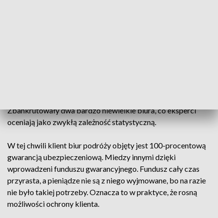
należałoby się pospieszyć. Najtaniej polecimy do Egiptu. Za
tygodniowy pobyt w hotelu 2- lub 3-gwiazdkowym
zapłacimy 1,5 - 1,6 tys. zł. Wyższy standard to większy koszt.
W wysokim sezonie 2,5 tys. zł za osobę dorosłą.
Raczej nie ma co liczyć na duże promocje, bo sytuacja branży
ustabilizowała się. Teraz rynek wyjazdów zagranicznych
opanowany jest przez maksymalnie 10 dużych graczy. Rok
temu nie było w Polsce żadnej spektakularnej plajty.
Zbankrutowały dwa bardzo niewielkie biura, co eksperci
oceniają jako zwykłą zależność statystyczną.
W tej chwili klient biur podróży objęty jest 100-procentową
gwarancją ubezpieczeniową. Miedzy innymi dzięki
wprowadzeni funduszu gwarancyjnego. Fundusz cały czas
przyrasta, a pieniądze nie są z niego wyjmowane, bo na razie
nie było takiej potrzeby. Oznacza to w praktyce, że rosną
możliwości ochrony klienta.