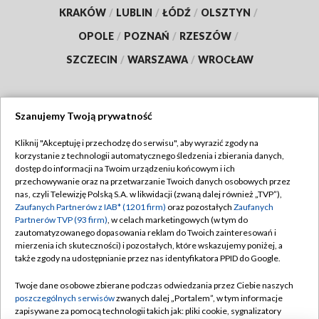
KRAKÓW
/
LUBLIN
/
ŁÓDŹ
/
OLSZTYN
/
OPOLE
/
POZNAŃ
/
RZESZÓW
/
SZCZECIN
/
WARSZAWA
/
WROCŁAW
Szanujemy Twoją prywatność
Dołącz do nas:
Kliknij "Akceptuję i przechodzę do serwisu", aby wyrazić zgody na
korzystanie z technologii automatycznego śledzenia i zbierania danych,
TVP
dostęp do informacji na Twoim urządzeniu końcowym i ich
Abonament TVP
przechowywanie oraz na przetwarzanie Twoich danych osobowych przez
Regulamin TVP
nas, czyli Telewizję Polską S.A. w likwidacji (zwaną dalej również „TVP”),
Emisja w TVP
Polityka prywatności
Zaufanych Partnerów z IAB* (1201 firm)
oraz pozostałych
Zaufanych
Partnerów TVP (93 firm)
, w celach marketingowych (w tym do
Centrum informacji TVP
Moje zgody
zautomatyzowanego dopasowania reklam do Twoich zainteresowań i
mierzenia ich skuteczności) i pozostałych, które wskazujemy poniżej, a
Naziemna Telewizja Cyfrowa
Pomoc
także zgody na udostępnianie przez nas identyfikatora PPID do Google.
Sklep TVP
Biuro reklamy
Twoje dane osobowe zbierane podczas odwiedzania przez Ciebie naszych
Rada Programowa
Kontakt
poszczególnych serwisów
zwanych dalej „Portalem”, w tym informacje
zapisywane za pomocą technologii takich jak: pliki cookie, sygnalizatory
System NOS