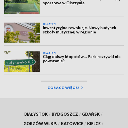
sportowe w Olsztynie
OLSZTYN
Inwestycyjne rewolucje. Nowy budynek
szkoły muzycznej w regionie
OLSZTYN
Ciąg dalszy kłopotów… Park rozrywki nie
powstanie?
ZOBACZ WIĘCEJ
BIAŁYSTOK
/
BYDGOSZCZ
/
GDAŃSK
/
GORZÓW WLKP.
/
KATOWICE
/
KIELCE
/