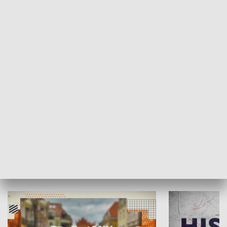
SPOŁECZEŃSTWO
Moje miejsce
Winda region
HISTORIA