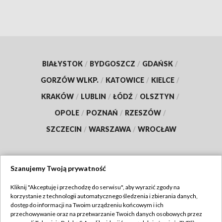
BIAŁYSTOK
/
BYDGOSZCZ
/
GDAŃSK
/
GORZÓW WLKP.
/
KATOWICE
/
KIELCE
/
KRAKÓW
/
LUBLIN
/
ŁÓDŹ
/
OLSZTYN
/
OPOLE
/
POZNAŃ
/
RZESZÓW
/
SZCZECIN
/
WARSZAWA
/
WROCŁAW
Szanujemy Twoją prywatność
Dołącz do nas:
Kliknij "Akceptuję i przechodzę do serwisu", aby wyrazić zgody na
korzystanie z technologii automatycznego śledzenia i zbierania danych,
TVP
dostęp do informacji na Twoim urządzeniu końcowym i ich
Abonament TVP
przechowywanie oraz na przetwarzanie Twoich danych osobowych przez
Regulamin TVP