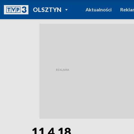
POWRÓT DO
OLSZTYN
Aktualności
Rekla
TVP REGIONY
11.4.18