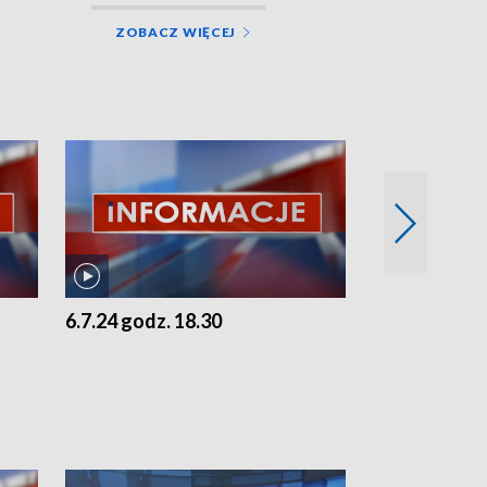
ZOBACZ WIĘCEJ
6.7.24 godz. 18.30
5.7.24 godz. 