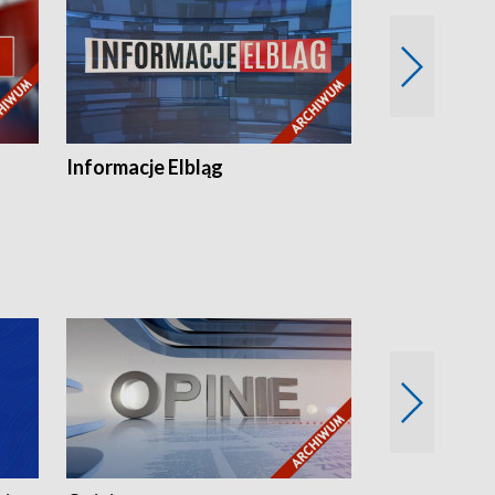
Informacje Elbląg
Wstaje nowy