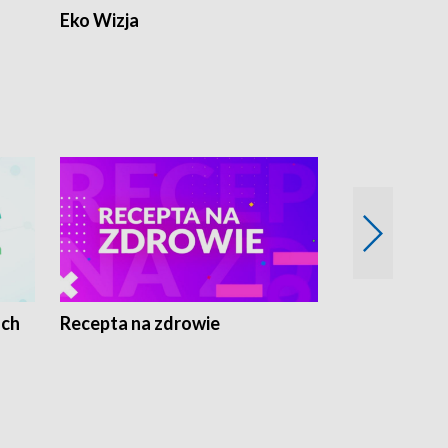
Eko Wizja
ach
Recepta na zdrowie
Wybieram z