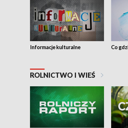
Informacje kulturalne
Co gdzi
ROLNICTWO I WIEŚ