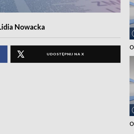
 Lidia Nowacka
O
UDOSTĘPNIJ NA X
O