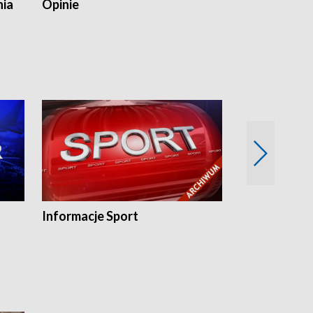
nia
Opinie
Opinie Elblą
Informacje Sport
Flesz sport