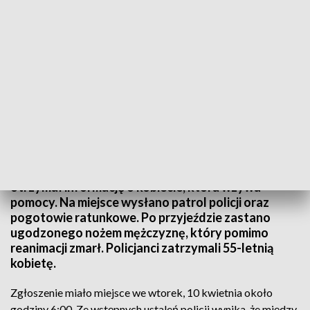
Policjanci zatrzymali kobietę oraz zabezpieczyli wspomniany nóż (zdjęcie jest
ilustracją do tekstu)
Oficer dyżurny Komendy Miejskiej Policji w Elblągu
otrzymał informację o kobiecie, która wzywa
pomocy. Na miejsce wysłano patrol policji oraz
pogotowie ratunkowe. Po przyjeździe zastano
ugodzonego nożem mężczyznę, który pomimo
reanimacji zmarł. Policjanci zatrzymali 55-letnią
kobietę.
Zgłoszenie miało miejsce we wtorek, 10 kwietnia około
godziny 6:00. Ze wstępnych ustaleń policji wynika, że między