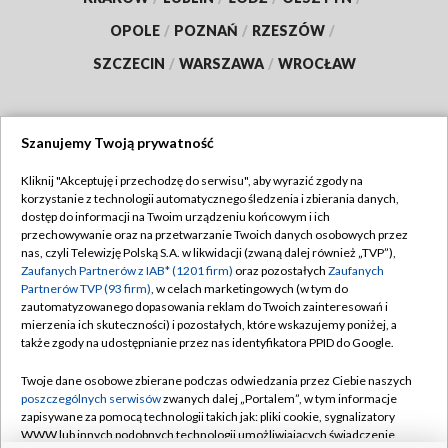
OPOLE
/
POZNAŃ
/
RZESZÓW
/
SZCZECIN
/
WARSZAWA
/
WROCŁAW
Szanujemy Twoją prywatność
Dołącz do nas:
Kliknij "Akceptuję i przechodzę do serwisu", aby wyrazić zgody na
korzystanie z technologii automatycznego śledzenia i zbierania danych,
TVP
dostęp do informacji na Twoim urządzeniu końcowym i ich
Abonament TVP
przechowywanie oraz na przetwarzanie Twoich danych osobowych przez
Regulamin TVP
nas, czyli Telewizję Polską S.A. w likwidacji (zwaną dalej również „TVP”),
Emisja w TVP
Polityka prywatności
Zaufanych Partnerów z IAB* (1201 firm)
oraz pozostałych
Zaufanych
Partnerów TVP (93 firm)
, w celach marketingowych (w tym do
Centrum informacji TVP
Moje zgody
zautomatyzowanego dopasowania reklam do Twoich zainteresowań i
mierzenia ich skuteczności) i pozostałych, które wskazujemy poniżej, a
Naziemna Telewizja Cyfrowa
Pomoc
także zgody na udostępnianie przez nas identyfikatora PPID do Google.
Sklep TVP
Biuro reklamy
Twoje dane osobowe zbierane podczas odwiedzania przez Ciebie naszych
Rada Programowa
Kontakt
poszczególnych serwisów
zwanych dalej „Portalem”, w tym informacje
zapisywane za pomocą technologii takich jak: pliki cookie, sygnalizatory
System NOS
WWW lub innych podobnych technologii umożliwiających świadczenie