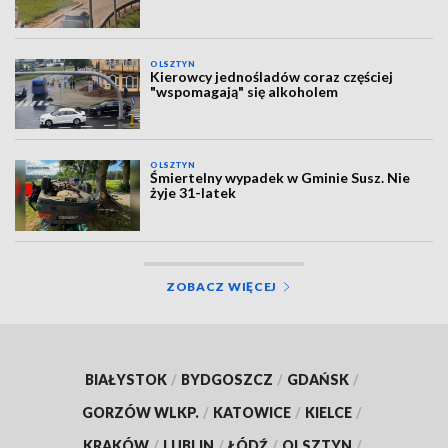
OLSZTYN
Kierowcy jednośladów coraz częściej
"wspomagają" się alkoholem
OLSZTYN
Śmiertelny wypadek w Gminie Susz. Nie
żyje 31-latek
ZOBACZ WIĘCEJ
BIAŁYSTOK
/
BYDGOSZCZ
/
GDAŃSK
/
GORZÓW WLKP.
/
KATOWICE
/
KIELCE
/
KRAKÓW
/
LUBLIN
/
ŁÓDŹ
/
OLSZTYN
/