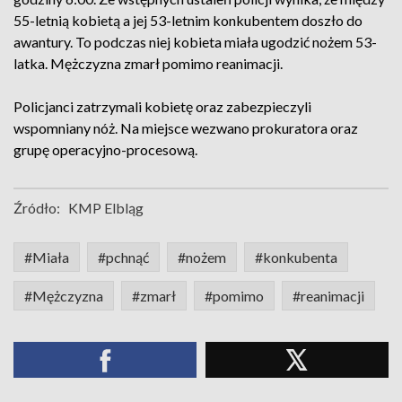
55-letnią kobietą a jej 53-letnim konkubentem doszło do
awantury. To podczas niej kobieta miała ugodzić nożem 53-
latka. Mężczyzna zmarł pomimo reanimacji.
Policjanci zatrzymali kobietę oraz zabezpieczyli
wspomniany nóż. Na miejsce wezwano prokuratora oraz
grupę operacyjno-procesową.
Źródło:
KMP Elbląg
#Miała
#pchnąć
#nożem
#konkubenta
#Mężczyzna
#zmarł
#pomimo
#reanimacji