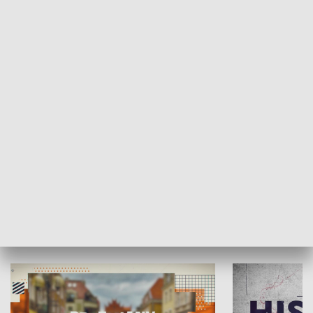
SPOŁECZEŃSTWO
Moje miejsce
Winda region
HISTORIA