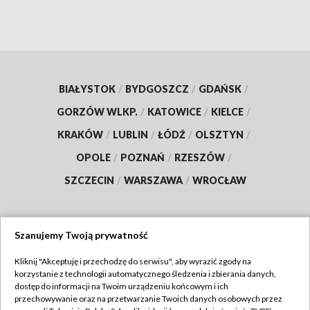
BIAŁYSTOK
/
BYDGOSZCZ
/
GDAŃSK
/
GORZÓW WLKP.
/
KATOWICE
/
KIELCE
/
KRAKÓW
/
LUBLIN
/
ŁÓDŹ
/
OLSZTYN
/
OPOLE
/
POZNAŃ
/
RZESZÓW
/
SZCZECIN
/
WARSZAWA
/
WROCŁAW
Szanujemy Twoją prywatność
Dołącz do nas:
Kliknij "Akceptuję i przechodzę do serwisu", aby wyrazić zgody na
korzystanie z technologii automatycznego śledzenia i zbierania danych,
TVP
dostęp do informacji na Twoim urządzeniu końcowym i ich
Abonament TVP
przechowywanie oraz na przetwarzanie Twoich danych osobowych przez
Regulamin TVP