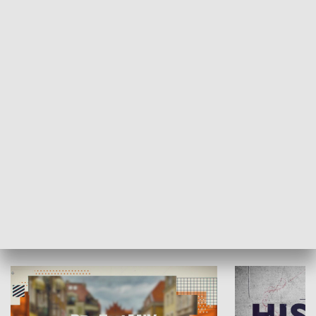
SPOŁECZEŃSTWO
Moje miejsce
Winda region
HISTORIA