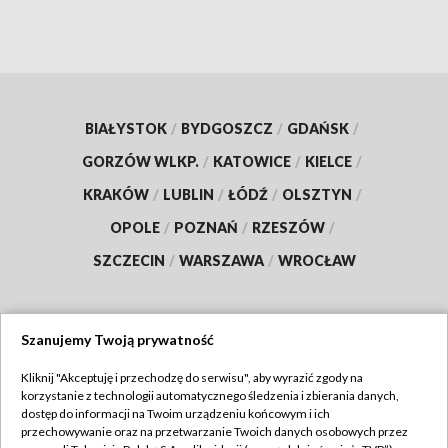
BIAŁYSTOK
/
BYDGOSZCZ
/
GDAŃSK
/
GORZÓW WLKP.
/
KATOWICE
/
KIELCE
/
KRAKÓW
/
LUBLIN
/
ŁÓDŹ
/
OLSZTYN
/
OPOLE
/
POZNAŃ
/
RZESZÓW
/
SZCZECIN
/
WARSZAWA
/
WROCŁAW
Szanujemy Twoją prywatność
Dołącz do nas:
Kliknij "Akceptuję i przechodzę do serwisu", aby wyrazić zgody na
korzystanie z technologii automatycznego śledzenia i zbierania danych,
TVP
dostęp do informacji na Twoim urządzeniu końcowym i ich
Abonament TVP
przechowywanie oraz na przetwarzanie Twoich danych osobowych przez
Regulamin TVP