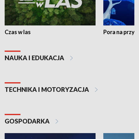
Czas w las
Pora na przyr
NAUKA I EDUKACJA
TECHNIKA I MOTORYZACJA
GOSPODARKA