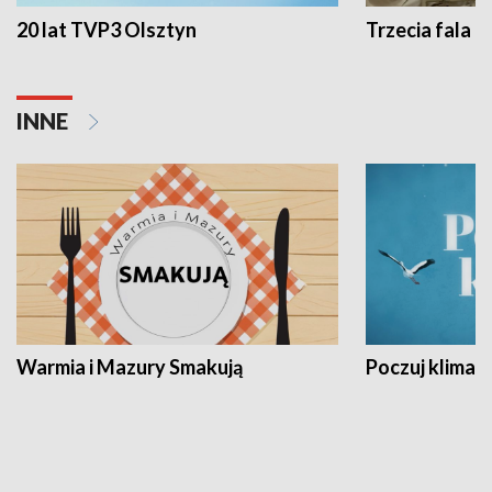
20 lat TVP3 Olsztyn
Trzecia fala -
INNE
Warmia i Mazury Smakują
Poczuj klimat