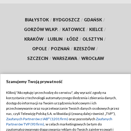
BIAŁYSTOK
/
BYDGOSZCZ
/
GDAŃSK
/
GORZÓW WLKP.
/
KATOWICE
/
KIELCE
/
KRAKÓW
/
LUBLIN
/
ŁÓDŹ
/
OLSZTYN
/
OPOLE
/
POZNAŃ
/
RZESZÓW
/
SZCZECIN
/
WARSZAWA
/
WROCŁAW
Szanujemy Twoją prywatność
Dołącz do nas:
Kliknij "Akceptuję i przechodzę do serwisu", aby wyrazić zgody na
korzystanie z technologii automatycznego śledzenia i zbierania danych,
TVP
dostęp do informacji na Twoim urządzeniu końcowym i ich
Abonament TVP
przechowywanie oraz na przetwarzanie Twoich danych osobowych przez
Regulamin TVP
nas, czyli Telewizję Polską S.A. w likwidacji (zwaną dalej również „TVP”),
Emisja w TVP
Zaufanych Partnerów z IAB* (1201 firm)
oraz pozostałych
Zaufanych
Polityka prywatności
Partnerów TVP (93 firm)
, w celach marketingowych (w tym do
Centrum informacji TVP
Moje zgody
zautomatyzowanego dopasowania reklam do Twoich zainteresowań i