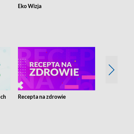
Eko Wizja
ach
Recepta na zdrowie
Wybieram z