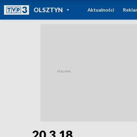
POWRÓT DO
OLSZTYN
Aktualności
Rekla
TVP REGIONY
20.3.18