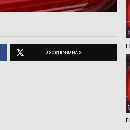
F
UDOSTĘPNIJ NA X
F