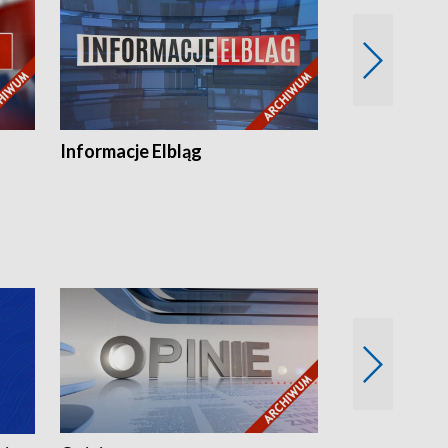
Informacje Elbląg
Wstaje nowy