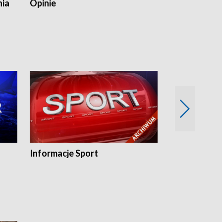
nia
Opinie
Opinie Elblą
Informacje Sport
Flesz sport