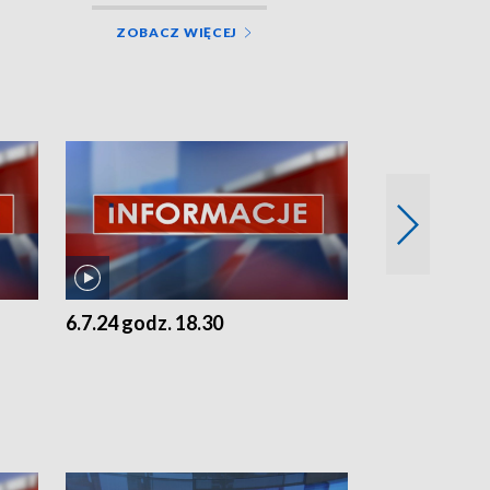
ZOBACZ WIĘCEJ
6.7.24 godz. 18.30
5.7.24 godz. 