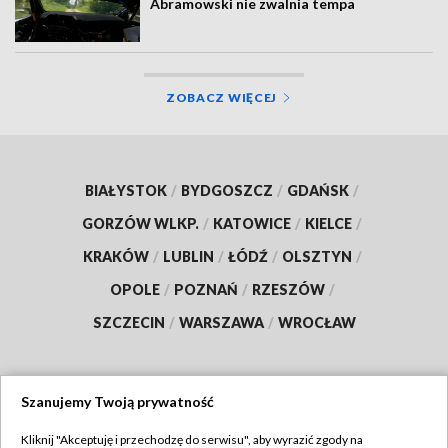
Abramowski nie zwalnia tempa
ZOBACZ WIĘCEJ
BIAŁYSTOK
/
BYDGOSZCZ
/
GDAŃSK
/
GORZÓW WLKP.
/
KATOWICE
/
KIELCE
/
KRAKÓW
/
LUBLIN
/
ŁÓDŹ
/
OLSZTYN
/
OPOLE
/
POZNAŃ
/
RZESZÓW
/
SZCZECIN
/
WARSZAWA
/
WROCŁAW
Szanujemy Twoją prywatność
Dołącz do nas:
Kliknij "Akceptuję i przechodzę do serwisu", aby wyrazić zgody na