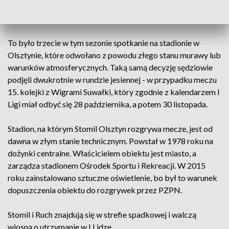
wnioskowali o sprawdzenie stanu murawy w Olsztynie, by
uniknąć odwoływania meczu w ostatniej chwili.
To było trzecie w tym sezonie spotkanie na stadionie w
Olsztynie, które odwołano z powodu złego stanu murawy lub
warunków atmosferycznych. Taką samą decyzję sędziowie
podjęli dwukrotnie w rundzie jesiennej - w przypadku meczu
15. kolejki z Wigrami Suwałki, który zgodnie z kalendarzem I
Ligi miał odbyć się 28 października, a potem 30 listopada.
Stadion, na którym Stomil Olsztyn rozgrywa mecze, jest od
dawna w złym stanie technicznym. Powstał w 1978 roku na
dożynki centralne. Właścicielem obiektu jest miasto, a
zarządza stadionem Ośrodek Sportu i Rekreacji. W 2015
roku zainstalowano sztuczne oświetlenie, bo był to warunek
dopuszczenia obiektu do rozgrywek przez PZPN.
Stomil i Ruch znajdują się w strefie spadkowej i walczą
wiosną o utrzymanie w I Lidze.