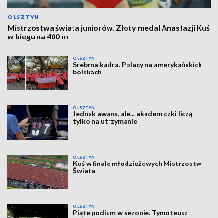
OLSZTYN
Mistrzostwa świata juniorów. Złoty medal Anastazji Kuś
w biegu na 400 m
OLSZTYN
Srebrna kadra. Polacy na amerykańskich
boiskach
OLSZTYN
Jednak awans, ale... akademiczki liczą
tylko na utrzymanie
OLSZTYN
Kuś w finale młodzieżowych Mistrzostw
Świata
OLSZTYN
Piąte podium w sezonie. Tymoteusz