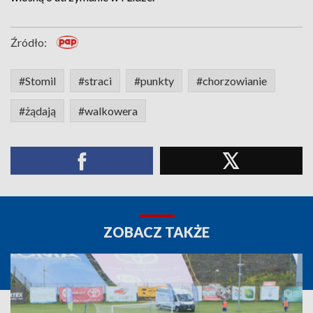
Źródło:
#Stomil
#straci
#punkty
#chorzowianie
#żądają
#walkowera
ZOBACZ TAKŻE