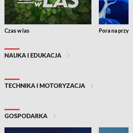
Czas w las
Pora na przyr
NAUKA I EDUKACJA
TECHNIKA I MOTORYZACJA
GOSPODARKA