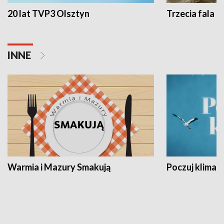
20 lat TVP3 Olsztyn
Trzecia fala -
INNE
Warmia i Mazury Smakują
Poczuj klimat