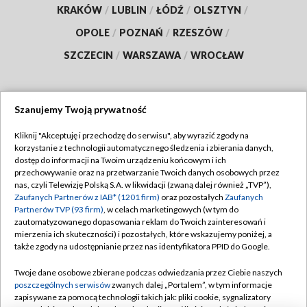
KRAKÓW
/
LUBLIN
/
ŁÓDŹ
/
OLSZTYN
/
OPOLE
/
POZNAŃ
/
RZESZÓW
/
SZCZECIN
/
WARSZAWA
/
WROCŁAW
Szanujemy Twoją prywatność
Dołącz do nas:
Kliknij "Akceptuję i przechodzę do serwisu", aby wyrazić zgody na
korzystanie z technologii automatycznego śledzenia i zbierania danych,
TVP
dostęp do informacji na Twoim urządzeniu końcowym i ich
Abonament TVP
przechowywanie oraz na przetwarzanie Twoich danych osobowych przez
Regulamin TVP
nas, czyli Telewizję Polską S.A. w likwidacji (zwaną dalej również „TVP”),
Emisja w TVP
Polityka prywatności
Zaufanych Partnerów z IAB* (1201 firm)
oraz pozostałych
Zaufanych
Partnerów TVP (93 firm)
, w celach marketingowych (w tym do
Centrum informacji TVP
Moje zgody
zautomatyzowanego dopasowania reklam do Twoich zainteresowań i
mierzenia ich skuteczności) i pozostałych, które wskazujemy poniżej, a
Naziemna Telewizja Cyfrowa
Pomoc
także zgody na udostępnianie przez nas identyfikatora PPID do Google.
Sklep TVP
Biuro reklamy
Twoje dane osobowe zbierane podczas odwiedzania przez Ciebie naszych
Rada Programowa
Kontakt
poszczególnych serwisów
zwanych dalej „Portalem”, w tym informacje
zapisywane za pomocą technologii takich jak: pliki cookie, sygnalizatory
System NOS