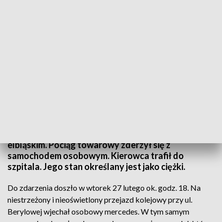
Groźny wypadek na przejeździe kolejowym w Gronowie (fot. Marcin
Mongiałło/elblag.net)
Groźny wypadek na niestrzeżonym przejeździe
kolejowym w Gronowie Górnym w powiecie
elbląskim. Pociąg towarowy zderzył się z
samochodem osobowym. Kierowca trafił do
szpitala. Jego stan określany jest jako ciężki.
Do zdarzenia doszło w wtorek 27 lutego ok. godz. 18. Na
niestrzeżony i nieoświetlony przejazd kolejowy przy ul.
Berylowej wjechał osobowy mercedes. W tym samym