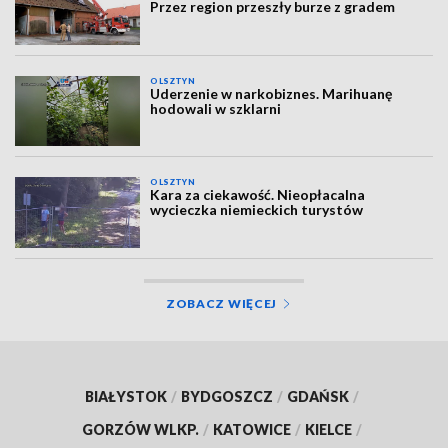
Przez region przeszły burze z gradem
OLSZTYN
Uderzenie w narkobiznes. Marihuanę
hodowali w szklarni
OLSZTYN
Kara za ciekawość. Nieopłacalna
wycieczka niemieckich turystów
ZOBACZ WIĘCEJ
BIAŁYSTOK
/
BYDGOSZCZ
/
GDAŃSK
/
GORZÓW WLKP.
/
KATOWICE
/
KIELCE
/