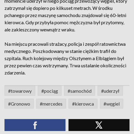
momencie uderzył w niego pociąg przewożący węgiel, który
zatrzymał się dopiero po kilkuset metrach. W środku
pchanego przez maszynę samochodu znajdował się 60-letni
kierowca. Gdy przybyła pomoc mężczyzna był przytomny,
ale zakleszczony wewnątrz wraku.
Na miejscu pracowali strażacy, policja i zespół ratownictwa
medycznego. Poszkodowany w stanie ciężkim trafił do
szpitala. Ruch kolejowy między Olsztynem a Elblągiem był
przez pewien czas wstrzymany. Trwa ustalanie okoliczności
zdarzenia.
#towarowy
#pociąg
#samochód
#uderzył
#Gronowo
#mercedes
#kierowca
#węgiel