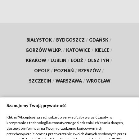
BIAŁYSTOK
/
BYDGOSZCZ
/
GDAŃSK
/
GORZÓW WLKP.
/
KATOWICE
/
KIELCE
/
KRAKÓW
/
LUBLIN
/
ŁÓDŹ
/
OLSZTYN
/
OPOLE
/
POZNAŃ
/
RZESZÓW
/
SZCZECIN
/
WARSZAWA
/
WROCŁAW
Szanujemy Twoją prywatność
Dołącz do nas:
Kliknij "Akceptuję i przechodzę do serwisu", aby wyrazić zgody na
korzystanie z technologii automatycznego śledzenia i zbierania danych,
TVP
dostęp do informacji na Twoim urządzeniu końcowym i ich
Abonament TVP
przechowywanie oraz na przetwarzanie Twoich danych osobowych przez
Regulamin TVP