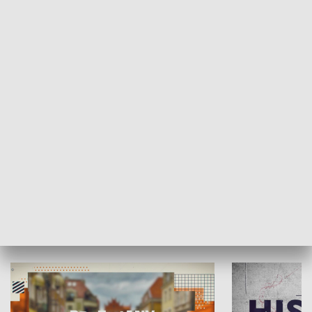
SPOŁECZEŃSTWO
Moje miejsce
Winda region
HISTORIA