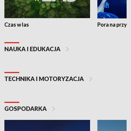
Czas w las
Pora na przyr
NAUKA I EDUKACJA
TECHNIKA I MOTORYZACJA
GOSPODARKA