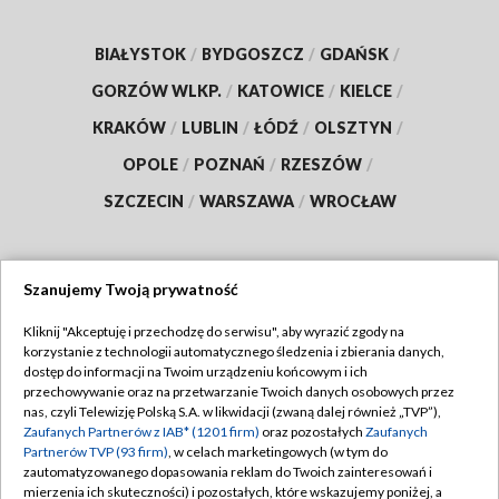
BIAŁYSTOK
/
BYDGOSZCZ
/
GDAŃSK
/
GORZÓW WLKP.
/
KATOWICE
/
KIELCE
/
KRAKÓW
/
LUBLIN
/
ŁÓDŹ
/
OLSZTYN
/
OPOLE
/
POZNAŃ
/
RZESZÓW
/
SZCZECIN
/
WARSZAWA
/
WROCŁAW
Szanujemy Twoją prywatność
Dołącz do nas:
Kliknij "Akceptuję i przechodzę do serwisu", aby wyrazić zgody na
korzystanie z technologii automatycznego śledzenia i zbierania danych,
TVP
dostęp do informacji na Twoim urządzeniu końcowym i ich
Abonament TVP
przechowywanie oraz na przetwarzanie Twoich danych osobowych przez
Regulamin TVP
nas, czyli Telewizję Polską S.A. w likwidacji (zwaną dalej również „TVP”),
Emisja w TVP
Zaufanych Partnerów z IAB* (1201 firm)
oraz pozostałych
Zaufanych
Polityka prywatności
Partnerów TVP (93 firm)
, w celach marketingowych (w tym do
Centrum informacji TVP
Moje zgody
zautomatyzowanego dopasowania reklam do Twoich zainteresowań i
mierzenia ich skuteczności) i pozostałych, które wskazujemy poniżej, a