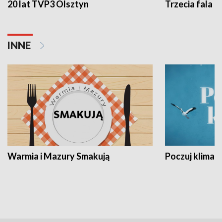
20 lat TVP3 Olsztyn
Trzecia fala -
INNE
Warmia i Mazury Smakują
Poczuj klimat