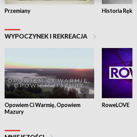
Przemiany
Historia Ręką
WYPOCZYNEK I REKREACJA
Opowiem Ci Warmię, Opowiem
RoweLOVE
Mazury
MNIEJSZOŚCI