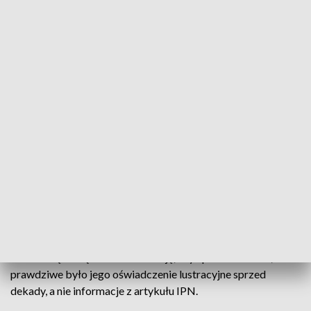
obecnie szef regionalnych struktur „Solidarności” na Warmii i
Mazurach. 10 lat temu przewodniczący złożył oświadczenie
lustracyjne, w którym napisał, że nigdy nie współpracował z
aparatem bezpieczeństwa komunistycznej Polski.
–
Informacje, które wskazywałyby na to, że współpracował z
jakimikolwiek służbami w PRL podważałyby jego dobre imię
– mówi Sławomir Trojanowski, radca prawny, pełnomocnik
Józefa Dzikiego.
Taka informacja pojawiła się w wydawnictwie Instytutu
Pamięci Narodowej, którego tematem była służba
wojskowa, jako narzędzie represji w czasach komunizmu.
Józef Dziki został w nim wymieniony jako TW o pseudonimie
„Elżbieta”. W tej sytuacji szef regionalnej „Solidarności”
zwrócił się do sądu o autolustrację, czyli potwierdzenie, że
prawdziwe było jego oświadczenie lustracyjne sprzed
dekady, a nie informacje z artykułu IPN.