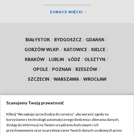
ZOBACZ WIĘCEJ
BIAŁYSTOK
/
BYDGOSZCZ
/
GDAŃSK
/
GORZÓW WLKP.
/
KATOWICE
/
KIELCE
/
KRAKÓW
/
LUBLIN
/
ŁÓDŹ
/
OLSZTYN
/
OPOLE
/
POZNAŃ
/
RZESZÓW
/
SZCZECIN
/
WARSZAWA
/
WROCŁAW
Szanujemy Twoją prywatność
Dołącz do nas:
Kliknij "Akceptuję i przechodzę do serwisu", aby wyrazić zgody na
korzystanie z technologii automatycznego śledzenia i zbierania danych,
TVP
dostęp do informacji na Twoim urządzeniu końcowym i ich
Abonament TVP
przechowywanie oraz na przetwarzanie Twoich danych osobowych przez
Regulamin TVP