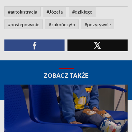
#autolustracja
#Józefa
#dzikiego
#postępowanie
#zakończyło
#pozytywnie
ZOBACZ TAKŻE