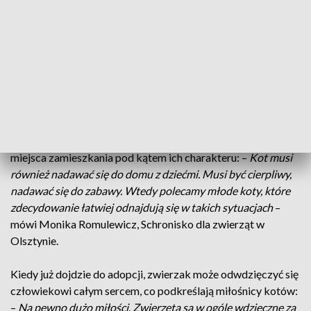
bezpańskich kotów. W miejskim schronisku jest ich aktualnie
ponad 80. Pracownicy, zanim oddadzą kota do adopcji,
starają się upewnić czy trafi w dobre miejsce. Jeśli mają
wątpliwości, zdarza im się odwiedzić kota w nowym domu i
sprawdzić, czy właściciele zapewnili im odpowiednie
warunki.
W tym roku olsztyńskie schronisko oddało do adopcji ponad
20 kotów. Również i one muszą nadawać się do zmiany
miejsca zamieszkania pod kątem ich charakteru: –
Kot musi
również nadawać się do domu z dziećmi. Musi być cierpliwy,
nadawać się do zabawy. Wtedy polecamy młode koty, które
zdecydowanie łatwiej odnajdują się w takich sytuacjach
–
mówi Monika Romulewicz, Schronisko dla zwierząt w
Olsztynie.
Kiedy już dojdzie do adopcji, zwierzak może odwdzięczyć się
człowiekowi całym sercem, co podkreślają miłośnicy kotów:
–
Na pewno dużo miłości. Zwierzęta są w ogóle wdzięczne za