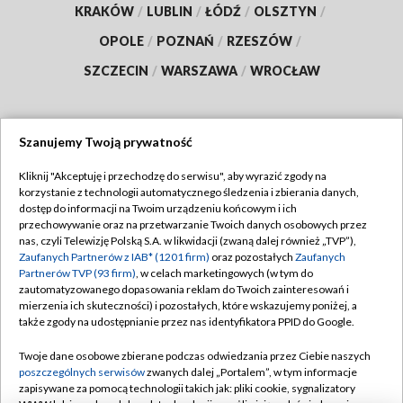
KRAKÓW
/
LUBLIN
/
ŁÓDŹ
/
OLSZTYN
/
OPOLE
/
POZNAŃ
/
RZESZÓW
/
SZCZECIN
/
WARSZAWA
/
WROCŁAW
Szanujemy Twoją prywatność
Dołącz do nas:
Kliknij "Akceptuję i przechodzę do serwisu", aby wyrazić zgody na
korzystanie z technologii automatycznego śledzenia i zbierania danych,
TVP
dostęp do informacji na Twoim urządzeniu końcowym i ich
Abonament TVP
przechowywanie oraz na przetwarzanie Twoich danych osobowych przez
Regulamin TVP
nas, czyli Telewizję Polską S.A. w likwidacji (zwaną dalej również „TVP”),
Emisja w TVP
Polityka prywatności
Zaufanych Partnerów z IAB* (1201 firm)
oraz pozostałych
Zaufanych
Partnerów TVP (93 firm)
, w celach marketingowych (w tym do
Centrum informacji TVP
Moje zgody
zautomatyzowanego dopasowania reklam do Twoich zainteresowań i
mierzenia ich skuteczności) i pozostałych, które wskazujemy poniżej, a
Naziemna Telewizja Cyfrowa
Pomoc
także zgody na udostępnianie przez nas identyfikatora PPID do Google.
Sklep TVP
Biuro reklamy
Twoje dane osobowe zbierane podczas odwiedzania przez Ciebie naszych
Rada Programowa
Kontakt
poszczególnych serwisów
zwanych dalej „Portalem”, w tym informacje
zapisywane za pomocą technologii takich jak: pliki cookie, sygnalizatory
System NOS