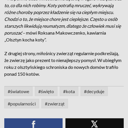
to, co dla nich robimy. Koty potrafią mruczeć, wykrywają
różne choroby poprzez kładzenie się na ciepłym miejscu.
Chodzi o to, że miejsce chore jest cieplejsze. Często u osób
starszych likwidują reumatyzm, dlatego że człowiek musi się
poruszać
– mówi Roksana Makowczenko, kawiarnia
„Olsztyn kocha koty”.
Z drugiej strony, miłośnicy zwierząt regularnie podkreślają,
że zwierzę jako prezent to nienajlepszy pomysł. W ubiegłym
roku z olsztyńskiego schroniska do nowych domów trafiło
ponad 150 kotów.
#światowe
#święto
#kota
#decyduje
#popularności
#zwierząt