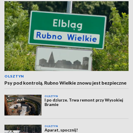
OLSZTYN
Psy pod kontrolą. Rubno Wielkie znowu jest bezpieczne
OLSZTYN
I po dziurze. Trwa remont przy Wysokiej
Bramie
OLSZTYN
Aparat, spocznij!