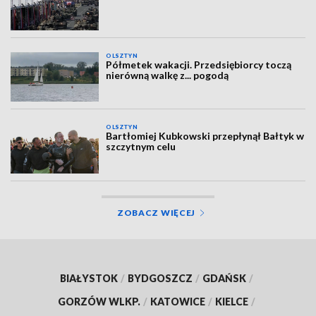
OLSZTYN
Półmetek wakacji. Przedsiębiorcy toczą
nierówną walkę z... pogodą
OLSZTYN
Bartłomiej Kubkowski przepłynął Bałtyk w
szczytnym celu
ZOBACZ WIĘCEJ
BIAŁYSTOK
/
BYDGOSZCZ
/
GDAŃSK
/
GORZÓW WLKP.
/
KATOWICE
/
KIELCE
/