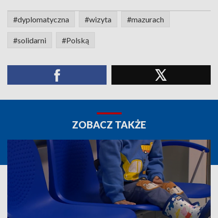
#dyplomatyczna
#wizyta
#mazurach
#solidarni
#Polską
ZOBACZ TAKŻE