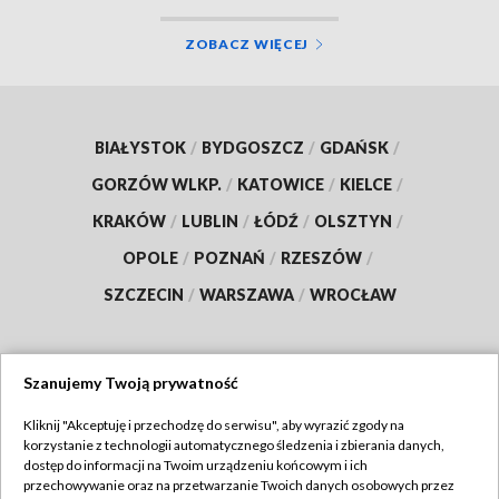
ZOBACZ WIĘCEJ
BIAŁYSTOK
/
BYDGOSZCZ
/
GDAŃSK
/
GORZÓW WLKP.
/
KATOWICE
/
KIELCE
/
KRAKÓW
/
LUBLIN
/
ŁÓDŹ
/
OLSZTYN
/
OPOLE
/
POZNAŃ
/
RZESZÓW
/
SZCZECIN
/
WARSZAWA
/
WROCŁAW
Szanujemy Twoją prywatność
Dołącz do nas:
Kliknij "Akceptuję i przechodzę do serwisu", aby wyrazić zgody na
korzystanie z technologii automatycznego śledzenia i zbierania danych,
TVP
dostęp do informacji na Twoim urządzeniu końcowym i ich
Abonament TVP
przechowywanie oraz na przetwarzanie Twoich danych osobowych przez
Regulamin TVP