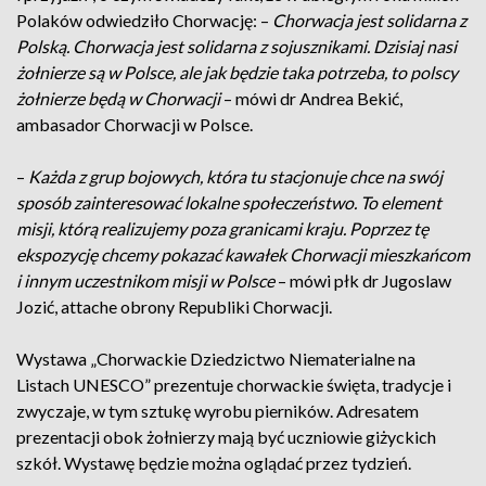
Polaków odwiedziło Chorwację: –
Chorwacja jest solidarna z
Polską. Chorwacja jest solidarna z sojusznikami. Dzisiaj nasi
żołnierze są w Polsce, ale jak będzie taka potrzeba, to polscy
żołnierze będą w Chorwacji
– mówi dr Andrea Bekić,
ambasador Chorwacji w Polsce.
–
Każda z grup bojowych, która tu stacjonuje chce na swój
sposób zainteresować lokalne społeczeństwo. To element
misji, którą realizujemy poza granicami kraju. Poprzez tę
ekspozycję chcemy pokazać kawałek Chorwacji mieszkańcom
i innym uczestnikom misji w Polsce
– mówi płk dr Jugoslaw
Jozić, attache obrony Republiki Chorwacji.
Wystawa „Chorwackie Dziedzictwo Niematerialne na
Listach UNESCO” prezentuje chorwackie święta, tradycje i
zwyczaje, w tym sztukę wyrobu pierników. Adresatem
prezentacji obok żołnierzy mają być uczniowie giżyckich
szkół. Wystawę będzie można oglądać przez tydzień.