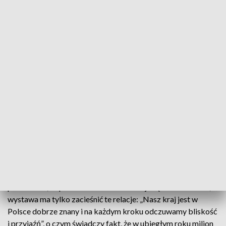
NATO w Polsce, stacjonującej od ubiegłego roku w Bemowie
Piskim. Dołączyli do Brytyjczyków, Rumunów i Amerykanów
jesienią. Przed nimi dwutygodniowe ćwiczenie „Puma” na
poligonie w Orzyszu.
Choć są w Polsce od 4 miesięcy, to już zdążyli się zadomowić.
Teraz pokazują to, co mają w swoim kraju najcenniejsze:
kulturę i wielowiekowe tradycje: –
Wielu Polaków, z którymi
pracujemy było już w Chorwacji, głównie w kurortach
nadmorskich. Pokazujemy im filmy, zdjęcia. Są bardzo
zainteresowani i chcą odwiedzić te miejsca, zwłaszcza
wybrzeże
– mówi kpt. Slaven Horvat, Batalionowa Grupa
Bojowa NATO w Polsce.
Goszcząca w Giżycku ambasador Chorwacji w Polsce
podkreśliła, że polsko-chorwackie relacje są bardzo dobre, a
wystawa ma tylko zacieśnić te relacje: „Nasz kraj jest w
Polsce dobrze znany i na każdym kroku odczuwamy bliskość
i przyjaźń”, o czym świadczy fakt, że w ubiegłym roku milion