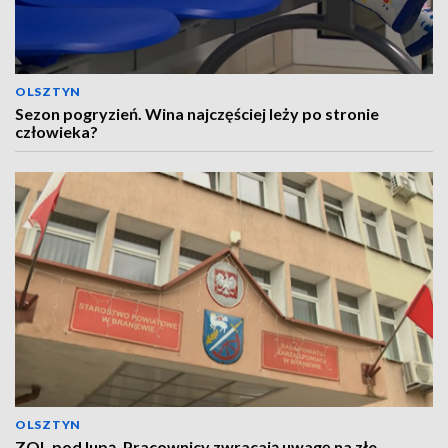
OLSZTYN
Sezon pogryzień. Wina najczęściej leży po stronie
człowieka?
OLSZTYN
ZOL pod lupą. Pracownicy zwracają uwagę na złe