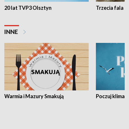
20 lat TVP3 Olsztyn
Trzecia fala -
INNE
Warmia i Mazury Smakują
Poczuj klimat