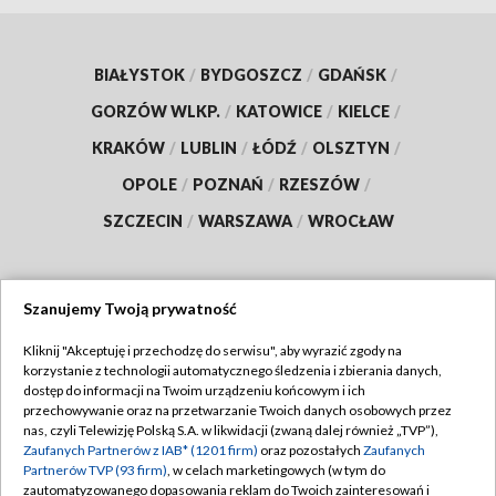
BIAŁYSTOK
/
BYDGOSZCZ
/
GDAŃSK
/
GORZÓW WLKP.
/
KATOWICE
/
KIELCE
/
KRAKÓW
/
LUBLIN
/
ŁÓDŹ
/
OLSZTYN
/
OPOLE
/
POZNAŃ
/
RZESZÓW
/
SZCZECIN
/
WARSZAWA
/
WROCŁAW
Szanujemy Twoją prywatność
Dołącz do nas:
Kliknij "Akceptuję i przechodzę do serwisu", aby wyrazić zgody na
korzystanie z technologii automatycznego śledzenia i zbierania danych,
TVP
dostęp do informacji na Twoim urządzeniu końcowym i ich
Abonament TVP
przechowywanie oraz na przetwarzanie Twoich danych osobowych przez
Regulamin TVP
nas, czyli Telewizję Polską S.A. w likwidacji (zwaną dalej również „TVP”),
Emisja w TVP
Zaufanych Partnerów z IAB* (1201 firm)
oraz pozostałych
Zaufanych
Polityka prywatności
Partnerów TVP (93 firm)
, w celach marketingowych (w tym do
Centrum informacji TVP
Moje zgody
zautomatyzowanego dopasowania reklam do Twoich zainteresowań i