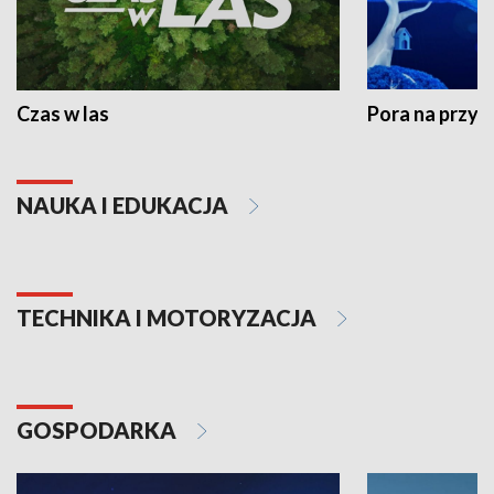
Czas w las
Pora na przyr
NAUKA I EDUKACJA
TECHNIKA I MOTORYZACJA
GOSPODARKA