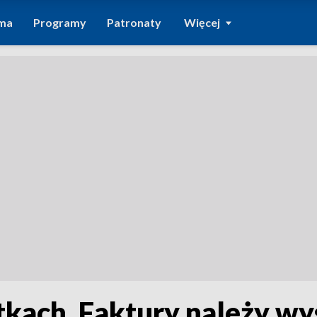
ma
Programy
Patronaty
Więcej
tkach. Faktury należy wy