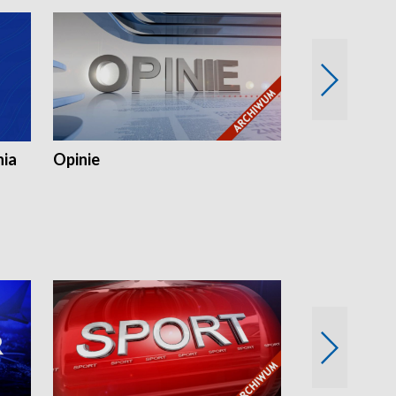
nia
Opinie
Opinie Elblą