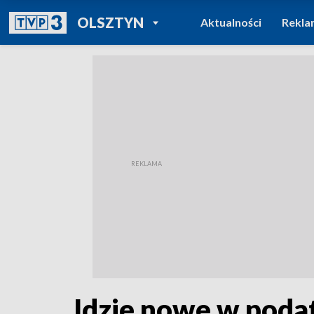
POWRÓT DO
OLSZTYN
Aktualności
Rekla
TVP REGIONY
Idzie nowe w poda