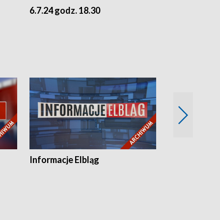
6.7.24 godz. 18.30
5.7.24 godz. 
Informacje Elbląg
Wstaje nowy