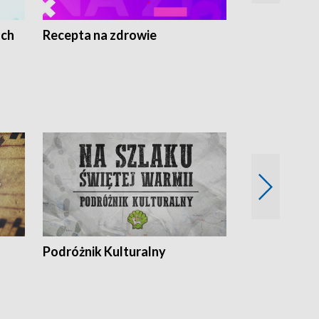
ach
Recepta na zdrowie
Wybieram z
Podróżnik Kulturalny
Okolice Szla