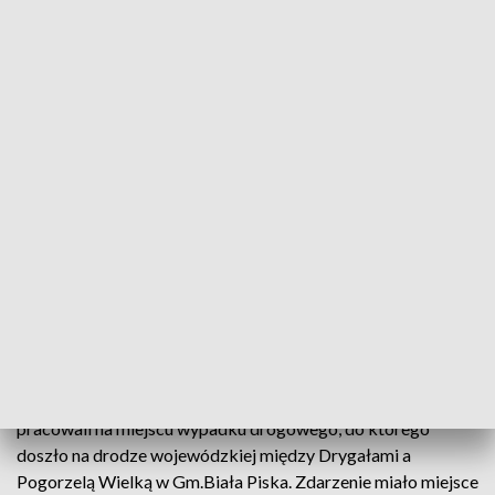
Najprawdopodobniej 32-latek podróżował sam (fot. KWP Olsztyn)
Policjanci pod nadzorem prokuratora wyjaśniają
przyczyny i okoliczności śmiertelnego wypadku, do
którego doszło na trasie Drygały - Pogorzel
Wielka. W wypadku zginął kierowca pojazdu
volkswagena. To 32-letni mieszkaniec Białej Piskiej.
W niedzielę, 14 stycznia, wczesnym rankiem policjanci
pracowali na miejscu wypadku drogowego, do którego
doszło na drodze wojewódzkiej między Drygałami a
Pogorzelą Wielką w Gm.Biała Piska. Zdarzenie miało miejsce