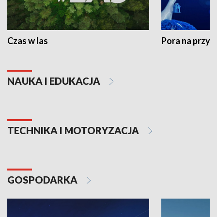
Czas w las
Pora na przyr
NAUKA I EDUKACJA
TECHNIKA I MOTORYZACJA
GOSPODARKA