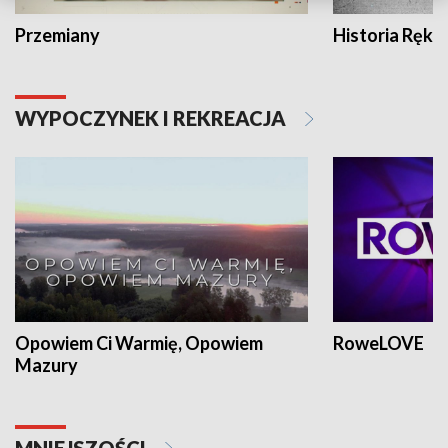
Przemiany
Historia Ręką
WYPOCZYNEK I REKREACJA
Opowiem Ci Warmię, Opowiem
RoweLOVE
Mazury
MNIEJSZOŚCI