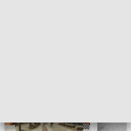
Moje miejsce
Winda region
HISTORIA