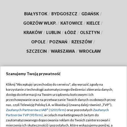
BIAŁYSTOK
/
BYDGOSZCZ
/
GDAŃSK
/
GORZÓW WLKP.
/
KATOWICE
/
KIELCE
/
KRAKÓW
/
LUBLIN
/
ŁÓDŹ
/
OLSZTYN
/
OPOLE
/
POZNAŃ
/
RZESZÓW
/
SZCZECIN
/
WARSZAWA
/
WROCŁAW
Szanujemy Twoją prywatność
Dołącz do nas:
Kliknij "Akceptuję i przechodzę do serwisu", aby wyrazić zgody na
korzystanie z technologii automatycznego śledzenia i zbierania danych,
TVP
dostęp do informacji na Twoim urządzeniu końcowym i ich
Abonament TVP
przechowywanie oraz na przetwarzanie Twoich danych osobowych przez
Regulamin TVP
nas, czyli Telewizję Polską S.A. w likwidacji (zwaną dalej również „TVP”),
Emisja w TVP
Zaufanych Partnerów z IAB* (1201 firm)
oraz pozostałych
Zaufanych
Polityka prywatności
Partnerów TVP (93 firm)
, w celach marketingowych (w tym do
Centrum informacji TVP
Moje zgody
zautomatyzowanego dopasowania reklam do Twoich zainteresowań i
mierzenia ich skuteczności) i pozostałych, które wskazujemy poniżej, a