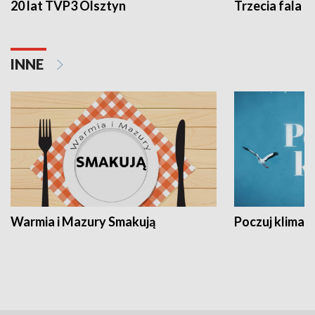
20 lat TVP3 Olsztyn
Trzecia fala -
INNE
Warmia i Mazury Smakują
Poczuj klimat