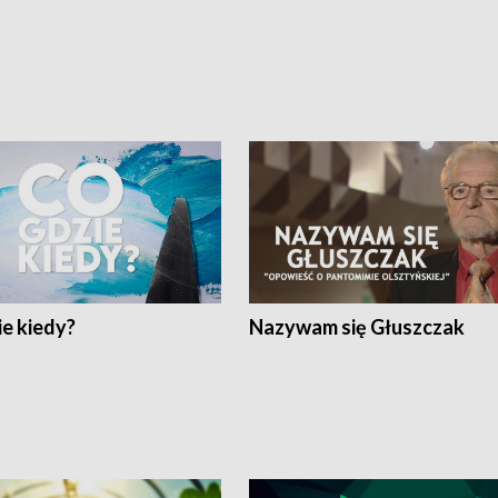
e kiedy?
Nazywam się Głuszczak