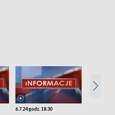
6.7.24 godz. 18.30
5.7.24 godz. 