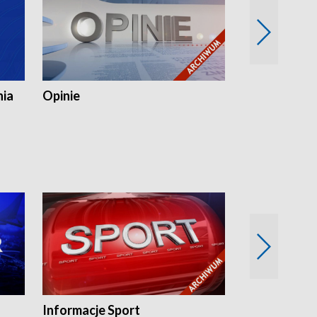
nia
Opinie
Opinie Elblą
Informacje Sport
Flesz sport