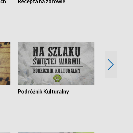
ach
Recepta na zdrowie
Wybieram z
Podróżnik Kulturalny
Okolice Szla