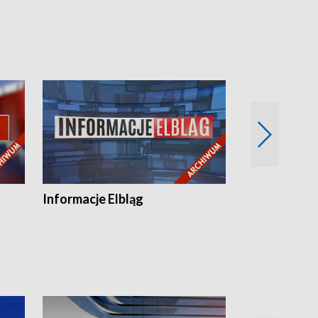
Informacje Elbląg
Wstaje nowy