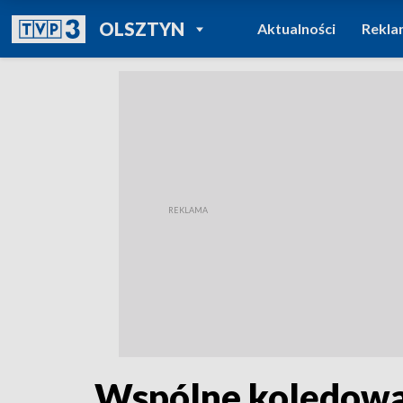
POWRÓT DO
OLSZTYN
Aktualności
Rekla
TVP REGIONY
Wspólne kolędowan