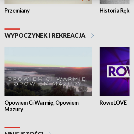
Przemiany
Historia Ręką
WYPOCZYNEK I REKREACJA
Opowiem Ci Warmię, Opowiem
RoweLOVE
Mazury
MNIEJSZOŚCI