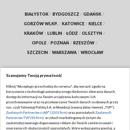
BIAŁYSTOK
/
BYDGOSZCZ
/
GDAŃSK
/
GORZÓW WLKP.
/
KATOWICE
/
KIELCE
/
KRAKÓW
/
LUBLIN
/
ŁÓDŹ
/
OLSZTYN
/
OPOLE
/
POZNAŃ
/
RZESZÓW
/
SZCZECIN
/
WARSZAWA
/
WROCŁAW
Szanujemy Twoją prywatność
Dołącz do nas:
Kliknij "Akceptuję i przechodzę do serwisu", aby wyrazić zgody na
korzystanie z technologii automatycznego śledzenia i zbierania danych,
TVP
dostęp do informacji na Twoim urządzeniu końcowym i ich
Abonament TVP
przechowywanie oraz na przetwarzanie Twoich danych osobowych przez
Regulamin TVP
nas, czyli Telewizję Polską S.A. w likwidacji (zwaną dalej również „TVP”),
Emisja w TVP
Zaufanych Partnerów z IAB* (1201 firm)
oraz pozostałych
Zaufanych
Polityka prywatności
Partnerów TVP (93 firm)
, w celach marketingowych (w tym do
Centrum informacji TVP
Moje zgody
zautomatyzowanego dopasowania reklam do Twoich zainteresowań i
mierzenia ich skuteczności) i pozostałych, które wskazujemy poniżej, a