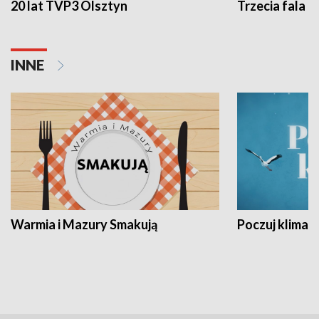
20 lat TVP3 Olsztyn
Trzecia fala -
INNE
Warmia i Mazury Smakują
Poczuj klimat