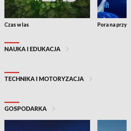
Czas w las
Pora na przyr
NAUKA I EDUKACJA
TECHNIKA I MOTORYZACJA
GOSPODARKA