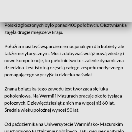
jej pomocy na świat przyszły tysiące dzieci. Jej
profesjonalizm doceniły pacjentki, które masowo głosowały
na nią w plebiscycie na „Położną na medal”. Do konkursu z
Polski zgłoszonych było ponad 400 położnych. Olsztynianka
zajęła drugie miejsce w kraju.
Położna musi być wsparciem emocjonalnym dla kobiety, ale
także merytorycznym. Musi zdobywać wciąż nową wiedzę i
nowe kompetencje, bo położnictwo to szalenie dynamiczna
dziedzina. Jest istotną częścią całego zespołu medycznego
pomagającego w przyjściu dziecka na świat.
Znaną bolączką tego zawodu jest tworząca się luka
pokoleniowa. Na Warmii i Mazurach pracuje około tysiąca
położnych. Dziewięćdziesiąt z nich ma więcej niż 60 lat.
Średnia wieku położnej wynosi 50 lat.
Od października na Uniwersytecie Warmińsko-Mazurskim
uruchomiono kształcenie położnych. Taki kierunek wybrało