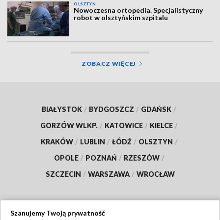
OLSZTYN
Nowoczesna ortopedia. Specjalistyczny
robot w olsztyńskim szpitalu
ZOBACZ WIĘCEJ
BIAŁYSTOK
/
BYDGOSZCZ
/
GDAŃSK
/
GORZÓW WLKP.
/
KATOWICE
/
KIELCE
/
KRAKÓW
/
LUBLIN
/
ŁÓDŹ
/
OLSZTYN
/
OPOLE
/
POZNAŃ
/
RZESZÓW
/
SZCZECIN
/
WARSZAWA
/
WROCŁAW
Szanujemy Twoją prywatność