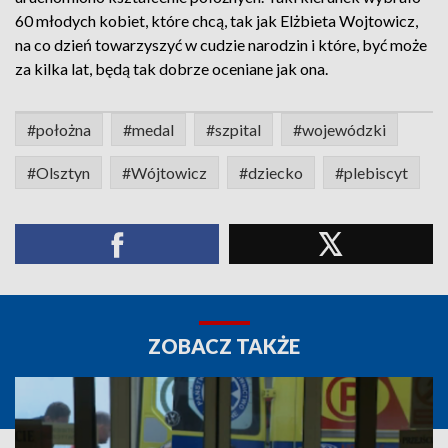
60 młodych kobiet, które chcą, tak jak Elżbieta Wojtowicz,
na co dzień towarzyszyć w cudzie narodzin i które, być może
za kilka lat, będą tak dobrze oceniane jak ona.
#położna
#medal
#szpital
#wojewódzki
#Olsztyn
#Wójtowicz
#dziecko
#plebiscyt
ZOBACZ TAKŻE