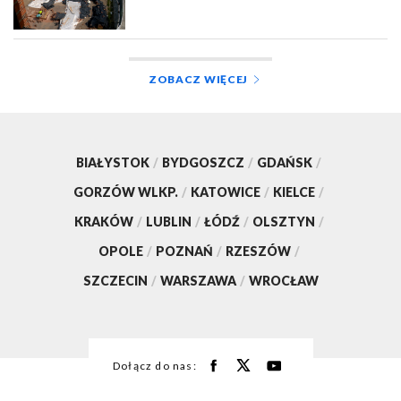
ZOBACZ WIĘCEJ
BIAŁYSTOK
/
BYDGOSZCZ
/
GDAŃSK
/
GORZÓW WLKP.
/
KATOWICE
/
KIELCE
/
KRAKÓW
/
LUBLIN
/
ŁÓDŹ
/
OLSZTYN
/
OPOLE
/
POZNAŃ
/
RZESZÓW
/
SZCZECIN
/
WARSZAWA
/
WROCŁAW
Dołącz do nas: