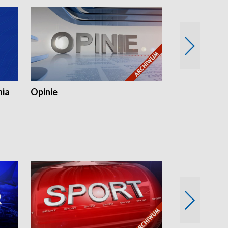
nia
Opinie
Opinie Elblą