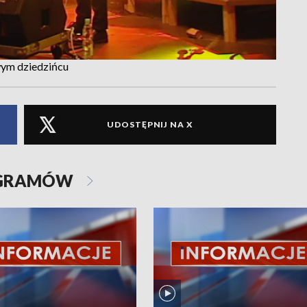
wym dziedzińcu
UDOSTĘPNIJ NA X
OGRAMÓW