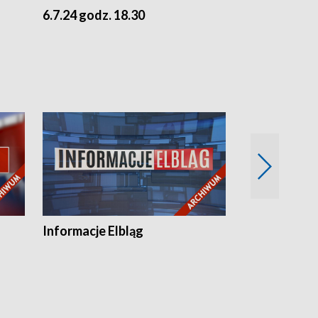
6.7.24 godz. 18.30
5.7.24 godz. 
Informacje Elbląg
Wstaje nowy