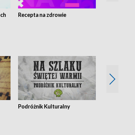
ach
Recepta na zdrowie
Wybieram z
Podróżnik Kulturalny
Okolice Szla