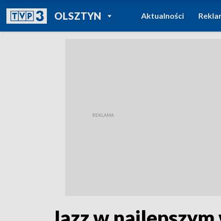
POWRÓT DO
OLSZTYN
Aktualności
Rekla
TVP REGIONY
Jazz w najlepszy