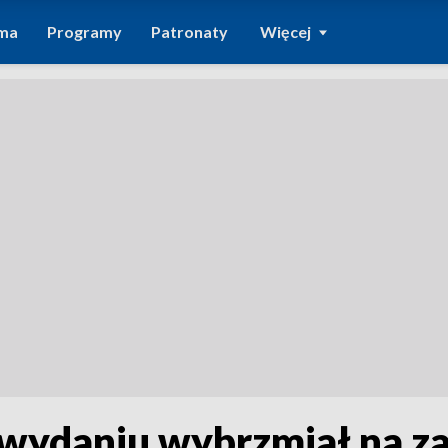
ma
Programy
Patronaty
Więcej
m wydaniu wybrzmiał na