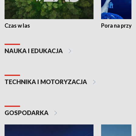
Czas w las
Pora na przyr
NAUKA I EDUKACJA
TECHNIKA I MOTORYZACJA
GOSPODARKA