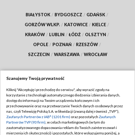
BIAŁYSTOK
/
BYDGOSZCZ
/
GDAŃSK
/
GORZÓW WLKP.
/
KATOWICE
/
KIELCE
/
KRAKÓW
/
LUBLIN
/
ŁÓDŹ
/
OLSZTYN
/
OPOLE
/
POZNAŃ
/
RZESZÓW
/
SZCZECIN
/
WARSZAWA
/
WROCŁAW
Szanujemy Twoją prywatność
Dołącz do nas:
Kliknij "Akceptuję i przechodzę do serwisu", aby wyrazić zgody na
korzystanie z technologii automatycznego śledzenia i zbierania danych,
TVP
dostęp do informacji na Twoim urządzeniu końcowym i ich
Abonament TVP
przechowywanie oraz na przetwarzanie Twoich danych osobowych przez
Regulamin TVP
nas, czyli Telewizję Polską S.A. w likwidacji (zwaną dalej również „TVP”),
Emisja w TVP
Zaufanych Partnerów z IAB* (1201 firm)
oraz pozostałych
Zaufanych
Polityka prywatności
Partnerów TVP (93 firm)
, w celach marketingowych (w tym do
Centrum informacji TVP
Moje zgody
zautomatyzowanego dopasowania reklam do Twoich zainteresowań i
mierzenia ich skuteczności) i pozostałych, które wskazujemy poniżej, a