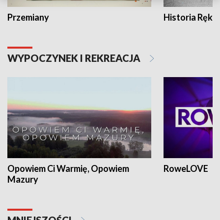
Przemiany
Historia Ręką
WYPOCZYNEK I REKREACJA
Opowiem Ci Warmię, Opowiem
RoweLOVE
Mazury
MNIEJSZOŚCI