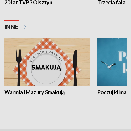
20 lat TVP3 Olsztyn
Trzecia fala -
INNE
Warmia i Mazury Smakują
Poczuj klimat