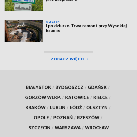
OLSZTYN
I po dziurze. Trwa remont przy Wysokiej
Bramie
ZOBACZ WIĘCEJ
BIAŁYSTOK
/
BYDGOSZCZ
/
GDAŃSK
/
GORZÓW WLKP.
/
KATOWICE
/
KIELCE
/
KRAKÓW
/
LUBLIN
/
ŁÓDŹ
/
OLSZTYN
/
OPOLE
/
POZNAŃ
/
RZESZÓW
/
SZCZECIN
/
WARSZAWA
/
WROCŁAW