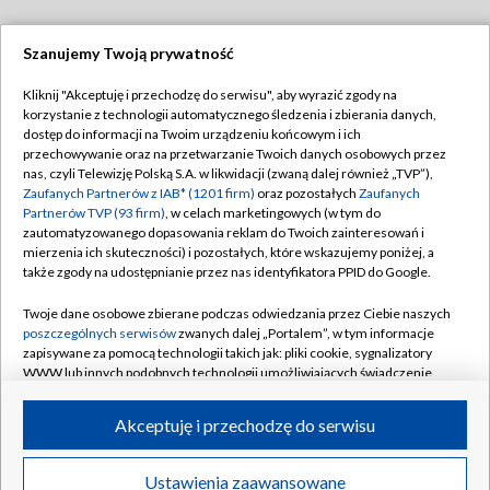
Szanujemy Twoją prywatność
Dołącz do nas:
Kliknij "Akceptuję i przechodzę do serwisu", aby wyrazić zgody na
korzystanie z technologii automatycznego śledzenia i zbierania danych,
TVP
dostęp do informacji na Twoim urządzeniu końcowym i ich
Abonament TVP
przechowywanie oraz na przetwarzanie Twoich danych osobowych przez
Regulamin TVP
nas, czyli Telewizję Polską S.A. w likwidacji (zwaną dalej również „TVP”),
Emisja w TVP
Polityka prywatności
Zaufanych Partnerów z IAB* (1201 firm)
oraz pozostałych
Zaufanych
Partnerów TVP (93 firm)
, w celach marketingowych (w tym do
Centrum informacji TVP
Moje zgody
zautomatyzowanego dopasowania reklam do Twoich zainteresowań i
mierzenia ich skuteczności) i pozostałych, które wskazujemy poniżej, a
Naziemna Telewizja Cyfrowa
Pomoc
także zgody na udostępnianie przez nas identyfikatora PPID do Google.
Sklep TVP
Biuro reklamy
Twoje dane osobowe zbierane podczas odwiedzania przez Ciebie naszych
Rada Programowa
Kontakt
poszczególnych serwisów
zwanych dalej „Portalem”, w tym informacje
zapisywane za pomocą technologii takich jak: pliki cookie, sygnalizatory
System NOS
WWW lub innych podobnych technologii umożliwiających świadczenie
dopasowanych i bezpiecznych usług, personalizację treści oraz reklam,
Informacje o nadawcy
Kanały
udostępnianie funkcji mediów społecznościowych oraz analizowanie
Akceptuję i przechodzę do serwisu
ruchu w Internecie.
Program dla prasy
©2026 Telewizja Polska S.A. w likwidacji
Biuro Reklamy
Twoje dane osobowe zbierane podczas odwiedzania przez Ciebie
Ustawienia zaawansowane