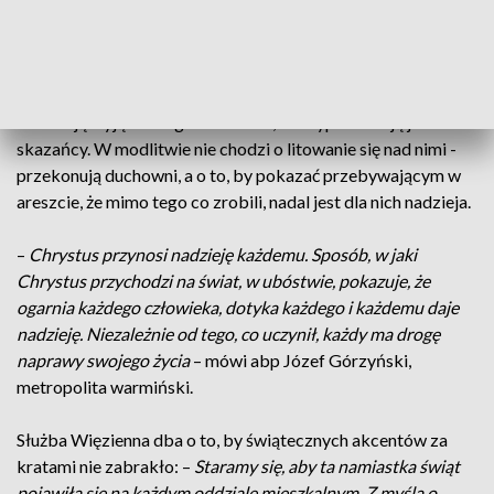
świątecznej mszy świętej w więziennej kaplicy wziął udział
co siódmy osadzony.
„Panie, zmiłuj się nad nami” - w tym miejscu te słowa
nabierają wyjątkowego znaczenia, bo wypowiadają je
skazańcy. W modlitwie nie chodzi o litowanie się nad nimi -
przekonują duchowni, a o to, by pokazać przebywającym w
areszcie, że mimo tego co zrobili, nadal jest dla nich nadzieja.
–
Chrystus przynosi nadzieję każdemu. Sposób, w jaki
Chrystus przychodzi na świat, w ubóstwie, pokazuje, że
ogarnia każdego człowieka, dotyka każdego i każdemu daje
nadzieję. Niezależnie od tego, co uczynił, każdy ma drogę
naprawy swojego życia
– mówi abp Józef Górzyński,
metropolita warmiński.
Służba Więzienna dba o to, by świątecznych akcentów za
kratami nie zabrakło: –
Staramy się, aby ta namiastka świąt
pojawiła się na każdym oddziale mieszkalnym. Z myślą o