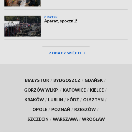
OLSZTYN
Aparat, spocznij!
ZOBACZ WIĘCEJ
BIAŁYSTOK
/
BYDGOSZCZ
/
GDAŃSK
/
GORZÓW WLKP.
/
KATOWICE
/
KIELCE
/
KRAKÓW
/
LUBLIN
/
ŁÓDŹ
/
OLSZTYN
/
OPOLE
/
POZNAŃ
/
RZESZÓW
/
SZCZECIN
/
WARSZAWA
/
WROCŁAW