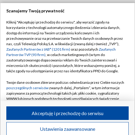
Szanujemy Twoją prywatność
Dołącz do nas:
Kliknij "Akceptuję i przechodzę do serwisu", aby wyrazić zgody na
korzystanie z technologii automatycznego śledzenia i zbierania danych,
TVP
dostęp do informacji na Twoim urządzeniu końcowym i ich
Abonament TVP
przechowywanie oraz na przetwarzanie Twoich danych osobowych przez
Regulamin TVP
nas, czyli Telewizję Polską S.A. w likwidacji (zwaną dalej również „TVP”),
Emisja w TVP
Polityka prywatności
Zaufanych Partnerów z IAB* (1201 firm)
oraz pozostałych
Zaufanych
Partnerów TVP (93 firm)
, w celach marketingowych (w tym do
Centrum informacji TVP
Moje zgody
zautomatyzowanego dopasowania reklam do Twoich zainteresowań i
mierzenia ich skuteczności) i pozostałych, które wskazujemy poniżej, a
Naziemna Telewizja Cyfrowa
Pomoc
także zgody na udostępnianie przez nas identyfikatora PPID do Google.
Sklep TVP
Biuro reklamy
Twoje dane osobowe zbierane podczas odwiedzania przez Ciebie naszych
Rada Programowa
Kontakt
poszczególnych serwisów
zwanych dalej „Portalem”, w tym informacje
zapisywane za pomocą technologii takich jak: pliki cookie, sygnalizatory
System NOS
WWW lub innych podobnych technologii umożliwiających świadczenie
dopasowanych i bezpiecznych usług, personalizację treści oraz reklam,
Informacje o nadawcy
Kanały
udostępnianie funkcji mediów społecznościowych oraz analizowanie
Akceptuję i przechodzę do serwisu
ruchu w Internecie.
Program dla prasy
©2026 Telewizja Polska S.A. w likwidacji
Biuro Reklamy
Twoje dane osobowe zbierane podczas odwiedzania przez Ciebie
Ustawienia zaawansowane
poszczególnych serwisów
na Portalu, takie jak adresy IP, identyfikatory