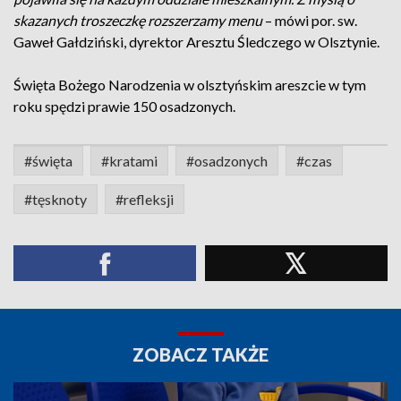
skazanych troszeczkę rozszerzamy menu
– mówi por. sw.
Gaweł Gałdziński, dyrektor Aresztu Śledczego w Olsztynie.
Święta Bożego Narodzenia w olsztyńskim areszcie w tym
roku spędzi prawie 150 osadzonych.
#święta
#kratami
#osadzonych
#czas
#tęsknoty
#refleksji
ZOBACZ TAKŻE