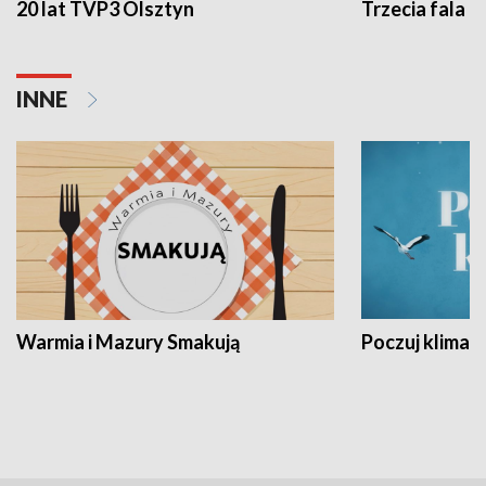
20 lat TVP3 Olsztyn
Trzecia fala -
INNE
Warmia i Mazury Smakują
Poczuj klimat