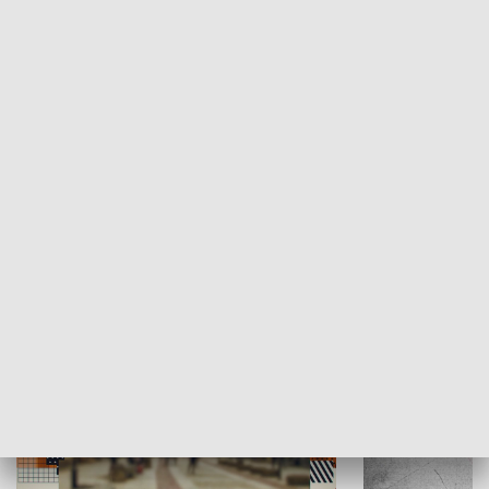
Moje miejsce
Winda region
HISTORIA