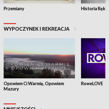
Przemiany
Historia Ręką
WYPOCZYNEK I REKREACJA
Opowiem Ci Warmię, Opowiem
RoweLOVE
Mazury
MNIEJSZOŚCI