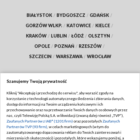
BIAŁYSTOK
/
BYDGOSZCZ
/
GDAŃSK
/
GORZÓW WLKP.
/
KATOWICE
/
KIELCE
/
KRAKÓW
/
LUBLIN
/
ŁÓDŹ
/
OLSZTYN
/
OPOLE
/
POZNAŃ
/
RZESZÓW
/
SZCZECIN
/
WARSZAWA
/
WROCŁAW
Szanujemy Twoją prywatność
Dołącz do nas:
Kliknij "Akceptuję i przechodzę do serwisu", aby wyrazić zgody na
korzystanie z technologii automatycznego śledzenia i zbierania danych,
TVP
dostęp do informacji na Twoim urządzeniu końcowym i ich
Abonament TVP
przechowywanie oraz na przetwarzanie Twoich danych osobowych przez
Regulamin TVP
nas, czyli Telewizję Polską S.A. w likwidacji (zwaną dalej również „TVP”),
Emisja w TVP
Zaufanych Partnerów z IAB* (1201 firm)
oraz pozostałych
Zaufanych
Polityka prywatności
Partnerów TVP (93 firm)
, w celach marketingowych (w tym do
Centrum informacji TVP
Moje zgody
zautomatyzowanego dopasowania reklam do Twoich zainteresowań i
mierzenia ich skuteczności) i pozostałych, które wskazujemy poniżej, a