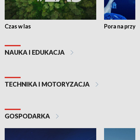
Czas w las
Pora na przyr
NAUKA I EDUKACJA
TECHNIKA I MOTORYZACJA
GOSPODARKA