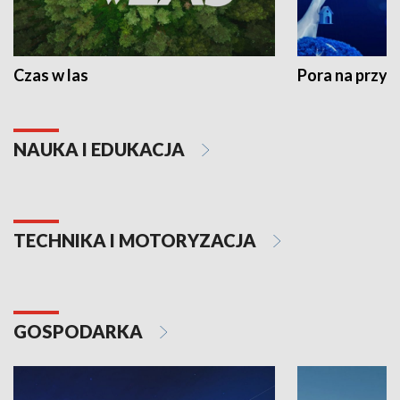
Czas w las
Pora na przyr
NAUKA I EDUKACJA
TECHNIKA I MOTORYZACJA
GOSPODARKA