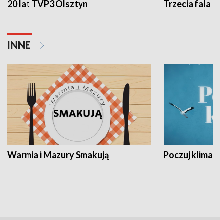
20 lat TVP3 Olsztyn
Trzecia fala -
INNE
Warmia i Mazury Smakują
Poczuj klimat