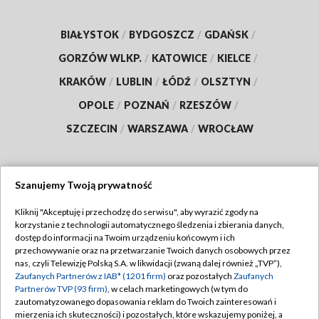
BIAŁYSTOK
/
BYDGOSZCZ
/
GDAŃSK
/
GORZÓW WLKP.
/
KATOWICE
/
KIELCE
/
KRAKÓW
/
LUBLIN
/
ŁÓDŹ
/
OLSZTYN
/
OPOLE
/
POZNAŃ
/
RZESZÓW
/
SZCZECIN
/
WARSZAWA
/
WROCŁAW
Szanujemy Twoją prywatność
Dołącz do nas:
Kliknij "Akceptuję i przechodzę do serwisu", aby wyrazić zgody na
korzystanie z technologii automatycznego śledzenia i zbierania danych,
TVP
dostęp do informacji na Twoim urządzeniu końcowym i ich
Abonament TVP
przechowywanie oraz na przetwarzanie Twoich danych osobowych przez
Regulamin TVP
nas, czyli Telewizję Polską S.A. w likwidacji (zwaną dalej również „TVP”),
Emisja w TVP
Zaufanych Partnerów z IAB* (1201 firm)
oraz pozostałych
Zaufanych
Polityka prywatności
Partnerów TVP (93 firm)
, w celach marketingowych (w tym do
Centrum informacji TVP
Moje zgody
zautomatyzowanego dopasowania reklam do Twoich zainteresowań i
mierzenia ich skuteczności) i pozostałych, które wskazujemy poniżej, a