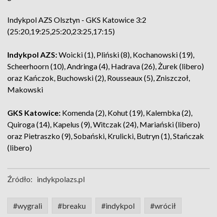
Indykpol AZS Olsztyn - GKS Katowice 3:2
(25:20,19:25,25:20,23:25,17:15)
Indykpol AZS:
Woicki (1), Pliński (8), Kochanowski (19),
Scheerhoorn (10), Andringa (4), Hadrava (26), Żurek (libero)
oraz Kańczok, Buchowski (2), Rousseaux (5), Zniszczoł,
Makowski
GKS Katowice:
Komenda (2), Kohut (19), Kalembka (2),
Quiroga (14), Kapelus (9), Witczak (24), Mariański (libero)
oraz Pietraszko (9), Sobański, Krulicki, Butryn (1), Stańczak
(libero)
Źródło:
indykpolazs.pl
#wygrali
#breaku
#indykpol
#wrócił