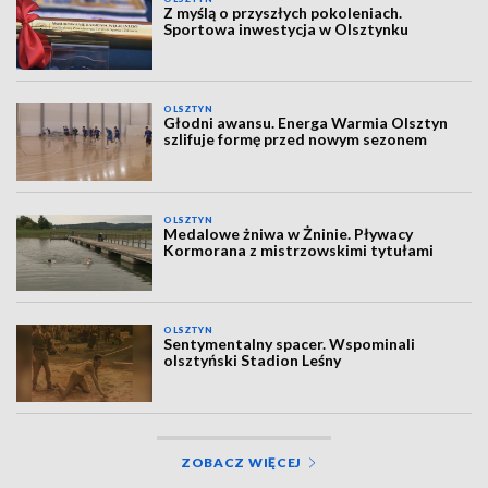
Z myślą o przyszłych pokoleniach.
Sportowa inwestycja w Olsztynku
OLSZTYN
Głodni awansu. Energa Warmia Olsztyn
szlifuje formę przed nowym sezonem
OLSZTYN
Medalowe żniwa w Żninie. Pływacy
Kormorana z mistrzowskimi tytułami
OLSZTYN
Sentymentalny spacer. Wspominali
olsztyński Stadion Leśny
ZOBACZ WIĘCEJ