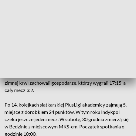
odskoczyć przeciwnikowi na więcej niż 2-3 oczka.
Końcówka to prawdziwa wojna nerwów, z której zwycięsko
wyszli zawodnicy GKS-u. Wygrywając 25:23 doprowadzili
do tie breaka.
Decydującą odsłonę meczu kapitalnie rozpoczęli
podopieczni Roberto Santilliego, którzy prowadzili już nawet
5:1. Goście szybko wzięli się jednak do odrabiania strat (7:7),
a swój własny mecz grał wspomniany wcześniej Kohut.
Naprawdę gorąco zrobiło się w końcówce spotkania, kiedy
GKS wyszedł na prowadzenie 12:10. Ostatecznie więcej
zimnej krwi zachowali gospodarze, którzy wygrali 17:15, a
cały mecz 3:2.
Po 14. kolejkach siatkarskiej PlusLigi akademicy zajmują 5.
miejsce z dorobkiem 24 punktów. W tym roku Indykpol
czeka jeszcze jeden mecz. W sobotę, 30 grudnia zmierzą się
w Będzinie z miejscowym MKS-em. Początek spotkania o
godzinie 18:00.