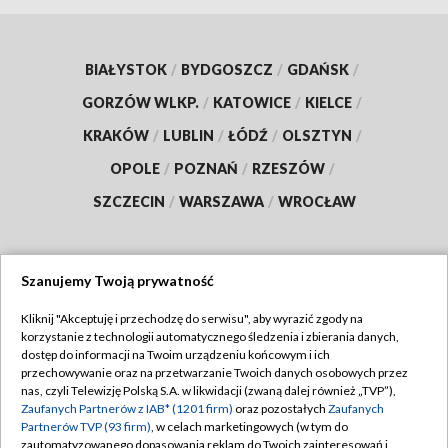
BIAŁYSTOK
/
BYDGOSZCZ
/
GDAŃSK
/
GORZÓW WLKP.
/
KATOWICE
/
KIELCE
/
KRAKÓW
/
LUBLIN
/
ŁÓDŹ
/
OLSZTYN
/
OPOLE
/
POZNAŃ
/
RZESZÓW
/
SZCZECIN
/
WARSZAWA
/
WROCŁAW
Szanujemy Twoją prywatność
Dołącz do nas:
Kliknij "Akceptuję i przechodzę do serwisu", aby wyrazić zgody na
korzystanie z technologii automatycznego śledzenia i zbierania danych,
TVP
dostęp do informacji na Twoim urządzeniu końcowym i ich
Abonament TVP
przechowywanie oraz na przetwarzanie Twoich danych osobowych przez
Regulamin TVP
nas, czyli Telewizję Polską S.A. w likwidacji (zwaną dalej również „TVP”),
Emisja w TVP
Polityka prywatności
Zaufanych Partnerów z IAB* (1201 firm)
oraz pozostałych
Zaufanych
Partnerów TVP (93 firm)
, w celach marketingowych (w tym do
Centrum informacji TVP
Moje zgody
zautomatyzowanego dopasowania reklam do Twoich zainteresowań i