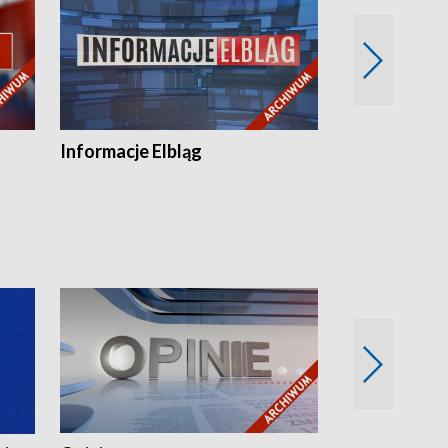
Informacje Elbląg
Wstaje nowy