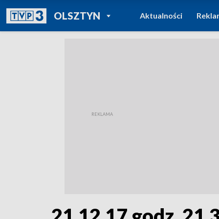
POWRÓT DO
OLSZTYN
Aktualności
Rekla
TVP REGIONY
21.12.17 godz. 21.