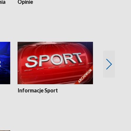
nia
Opinie
Opinie Elblą
Informacje Sport
Flesz sport