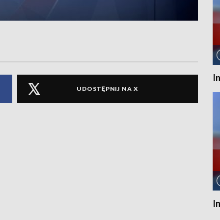
I
UDOSTĘPNIJ NA X
I