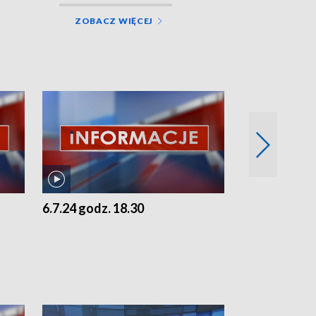
ZOBACZ WIĘCEJ
6.7.24 godz. 18.30
5.7.24 godz. 