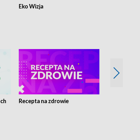
Eko Wizja
ach
Recepta na zdrowie
Wybieram z