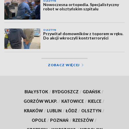
OLSZTYN
Nowoczesna ortopedia. Specjalistyczny
robot w olsztyńskim szpitalu
OLSZTYN
Przywitał domowników z toporem w ręku.
Do akcji wkroczyli kontrterroryści
ZOBACZ WIĘCEJ
BIAŁYSTOK
/
BYDGOSZCZ
/
GDAŃSK
/
GORZÓW WLKP.
/
KATOWICE
/
KIELCE
/
KRAKÓW
/
LUBLIN
/
ŁÓDŹ
/
OLSZTYN
/
OPOLE
/
POZNAŃ
/
RZESZÓW
/