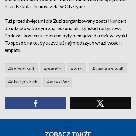
Przedszkola „Promyczek” w Olsztynie.
Tuż przed świętami dla Zuzi zorganizowany został koncert,
do udziału w którym zaproszono olsztyńskich artystów.
Podczas koncertu zbierane były pieniądze dla dziewczynki.
To sposób na to, by uczyć już najmłodszych wrażliwości i
empatii.
#kolędowali
#pomóc
#Zuzi
#zaangażowali
#olsztyńskich
#artystów
ZOBACZ TAKŻE