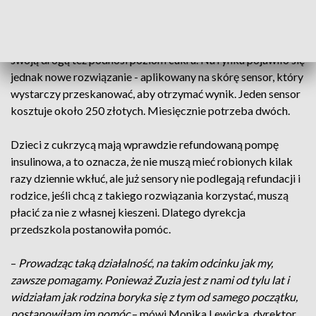
by zmierzyć poziom cukru, było badanie glukometrem. To
oznacza, że chory musi kłuć się kilka razy dziennie. W
przypadku dzieci to niepotrzebny, dodatkowy stres, który
swoją drogą też podnosi poziom cukru. Na rynku pojawiło się
jednak nowe rozwiązanie - aplikowany na skórę sensor, który
wystarczy przeskanować, aby otrzymać wynik. Jeden sensor
kosztuje około 250 złotych. Miesięcznie potrzeba dwóch.
Dzieci z cukrzycą mają wprawdzie refundowaną pompę
insulinowa, a to oznacza, że nie muszą mieć robionych kilak
razy dziennie wkłuć, ale już sensory nie podlegają refundacji i
rodzice, jeśli chcą z takiego rozwiązania korzystać, muszą
płacić za nie z własnej kieszeni. Dlatego dyrekcja
przedszkola postanowiła pomóc.
–
Prowadząc taką działalność, na takim odcinku jak my,
zawsze pomagamy. Ponieważ Zuzia jest z nami od tylu lat i
widziałam jak rodzina boryka się z tym od samego początku,
postanowiłam im pomóc
– mówi Monika Lewicka, dyrektor