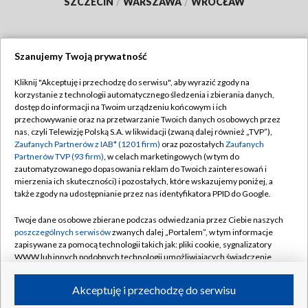
SZCZECIN
/
WARSZAWA
/
WROCŁAW
Szanujemy Twoją prywatność
Dołącz do nas:
Kliknij "Akceptuję i przechodzę do serwisu", aby wyrazić zgody na
korzystanie z technologii automatycznego śledzenia i zbierania danych,
TVP
dostęp do informacji na Twoim urządzeniu końcowym i ich
Abonament TVP
przechowywanie oraz na przetwarzanie Twoich danych osobowych przez
Regulamin TVP
nas, czyli Telewizję Polską S.A. w likwidacji (zwaną dalej również „TVP”),
Emisja w TVP
Polityka prywatności
Zaufanych Partnerów z IAB* (1201 firm)
oraz pozostałych
Zaufanych
Partnerów TVP (93 firm)
, w celach marketingowych (w tym do
Centrum informacji TVP
Moje zgody
zautomatyzowanego dopasowania reklam do Twoich zainteresowań i
mierzenia ich skuteczności) i pozostałych, które wskazujemy poniżej, a
Naziemna Telewizja Cyfrowa
Pomoc
także zgody na udostępnianie przez nas identyfikatora PPID do Google.
Sklep TVP
Biuro reklamy
Twoje dane osobowe zbierane podczas odwiedzania przez Ciebie naszych
Rada Programowa
Kontakt
poszczególnych serwisów
zwanych dalej „Portalem”, w tym informacje
zapisywane za pomocą technologii takich jak: pliki cookie, sygnalizatory
System NOS
WWW lub innych podobnych technologii umożliwiających świadczenie
dopasowanych i bezpiecznych usług, personalizację treści oraz reklam,
Informacje o nadawcy
Kanały
udostępnianie funkcji mediów społecznościowych oraz analizowanie
Akceptuję i przechodzę do serwisu
ruchu w Internecie.
Program dla prasy