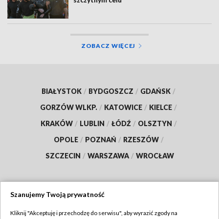
ZOBACZ WIĘCEJ
BIAŁYSTOK
/
BYDGOSZCZ
/
GDAŃSK
/
GORZÓW WLKP.
/
KATOWICE
/
KIELCE
/
KRAKÓW
/
LUBLIN
/
ŁÓDŹ
/
OLSZTYN
/
OPOLE
/
POZNAŃ
/
RZESZÓW
/
SZCZECIN
/
WARSZAWA
/
WROCŁAW
Szanujemy Twoją prywatność
Dołącz do nas:
Kliknij "Akceptuję i przechodzę do serwisu", aby wyrazić zgody na