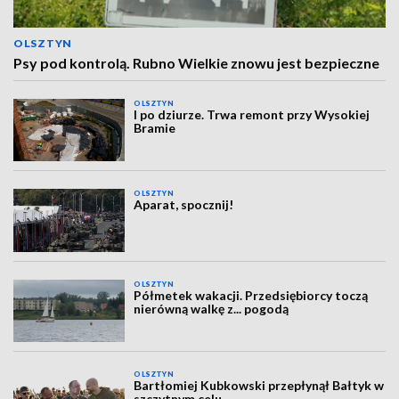
OLSZTYN
Psy pod kontrolą. Rubno Wielkie znowu jest bezpieczne
OLSZTYN
I po dziurze. Trwa remont przy Wysokiej
Bramie
OLSZTYN
Aparat, spocznij!
OLSZTYN
Półmetek wakacji. Przedsiębiorcy toczą
nierówną walkę z... pogodą
OLSZTYN
Bartłomiej Kubkowski przepłynął Bałtyk w
szczytnym celu