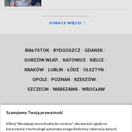
ZOBACZ WIĘCEJ
BIAŁYSTOK
/
BYDGOSZCZ
/
GDAŃSK
/
GORZÓW WLKP.
/
KATOWICE
/
KIELCE
/
KRAKÓW
/
LUBLIN
/
ŁÓDŹ
/
OLSZTYN
/
OPOLE
/
POZNAŃ
/
RZESZÓW
/
SZCZECIN
/
WARSZAWA
/
WROCŁAW
Szanujemy Twoją prywatność
Dołącz do nas:
Kliknij "Akceptuję i przechodzę do serwisu", aby wyrazić zgody na
korzystanie z technologii automatycznego śledzenia i zbierania danych,
TVP