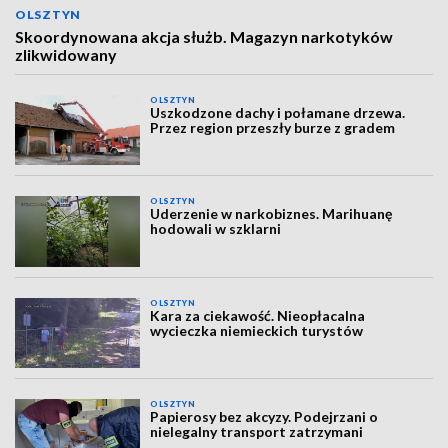
OLSZTYN
Skoordynowana akcja służb. Magazyn narkotyków
zlikwidowany
OLSZTYN
Uszkodzone dachy i połamane drzewa.
Przez region przeszły burze z gradem
OLSZTYN
Uderzenie w narkobiznes. Marihuanę
hodowali w szklarni
OLSZTYN
Kara za ciekawość. Nieopłacalna
wycieczka niemieckich turystów
OLSZTYN
Papierosy bez akcyzy. Podejrzani o
nielegalny transport zatrzymani