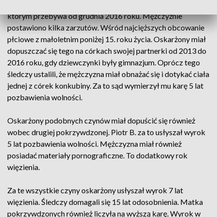
Piotr B. na salę rozpraw doprowadzony został z aresztu, w
którym przebywa od grudnia 2016 roku. Mężczyźnie
postawiono kilka zarzutów. Wśród najcięższych obcowanie
płciowe z małoletnim poniżej 15. roku życia. Oskarżony miał
dopuszczać się tego na córkach swojej partnerki od 2013 do
2016 roku, gdy dziewczynki były gimnazjum. Oprócz tego
śledczy ustalili, że mężczyzna miał obnażać się i dotykać ciała
jednej z córek konkubiny. Za to sąd wymierzył mu karę 5 lat
pozbawienia wolności.
Oskarżony podobnych czynów miał dopuścić się również
wobec drugiej pokrzywdzonej. Piotr B. za to usłyszał wyrok
5 lat pozbawienia wolności. Mężczyzna miał również
posiadać materiały pornograficzne. To dodatkowy rok
więzienia.
Za te wszystkie czyny oskarżony usłyszał wyrok 7 lat
więzienia. Śledczy domagali się 15 lat odosobnienia. Matka
pokrzywdzonych również liczyła na wyższą karę. Wyrok w