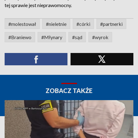
tej sprawie jest nieprawomocny.
#molestował
#nieletnie
#córki
#partnerki
#Braniewo
#Młynary
#sąd
#wyrok
ZOBACZ TAKŻE