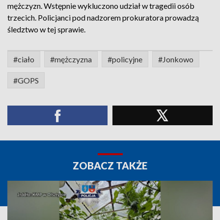
mężczyzn. Wstępnie wykluczono udział w tragedii osób
trzecich. Policjanci pod nadzorem prokuratora prowadzą
śledztwo w tej sprawie.
#ciało
#mężczyzna
#policyjne
#Jonkowo
#GOPS
ZOBACZ TAKŻE