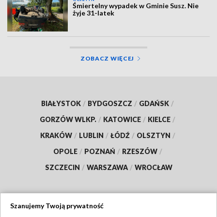
Śmiertelny wypadek w Gminie Susz. Nie
żyje 31-latek
ZOBACZ WIĘCEJ
BIAŁYSTOK
/
BYDGOSZCZ
/
GDAŃSK
/
GORZÓW WLKP.
/
KATOWICE
/
KIELCE
/
KRAKÓW
/
LUBLIN
/
ŁÓDŹ
/
OLSZTYN
/
OPOLE
/
POZNAŃ
/
RZESZÓW
/
SZCZECIN
/
WARSZAWA
/
WROCŁAW
Szanujemy Twoją prywatność
Dołącz do nas: