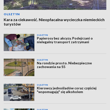
OLSZTYN
Kara za ciekawość. Nieopłacalna wycieczka niemieckich
turystów
OLSZTYN
Papierosy bez akcyzy. Podejrzani o
nielegalny transport zatrzymani
OLSZTYN
Na rondzie prosto. Niebezpieczne
zachowania na S5
OLSZTYN
Kierowcy jednośladów coraz częściej
"wspomagają" się alkoholem
OLSZTYN