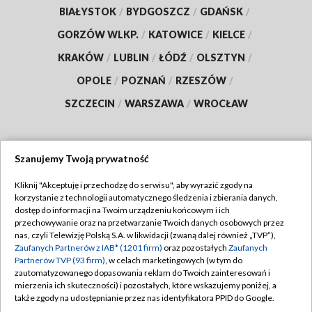
BIAŁYSTOK
/
BYDGOSZCZ
/
GDAŃSK
/
GORZÓW WLKP.
/
KATOWICE
/
KIELCE
/
KRAKÓW
/
LUBLIN
/
ŁÓDŹ
/
OLSZTYN
/
OPOLE
/
POZNAŃ
/
RZESZÓW
/
SZCZECIN
/
WARSZAWA
/
WROCŁAW
Szanujemy Twoją prywatność
Dołącz do nas:
Kliknij "Akceptuję i przechodzę do serwisu", aby wyrazić zgody na
korzystanie z technologii automatycznego śledzenia i zbierania danych,
TVP
dostęp do informacji na Twoim urządzeniu końcowym i ich
Abonament TVP
przechowywanie oraz na przetwarzanie Twoich danych osobowych przez
Regulamin TVP
nas, czyli Telewizję Polską S.A. w likwidacji (zwaną dalej również „TVP”),
Emisja w TVP
Polityka prywatności
Zaufanych Partnerów z IAB* (1201 firm)
oraz pozostałych
Zaufanych
Partnerów TVP (93 firm)
, w celach marketingowych (w tym do
Centrum informacji TVP
Moje zgody
zautomatyzowanego dopasowania reklam do Twoich zainteresowań i
mierzenia ich skuteczności) i pozostałych, które wskazujemy poniżej, a
Naziemna Telewizja Cyfrowa
Pomoc
także zgody na udostępnianie przez nas identyfikatora PPID do Google.