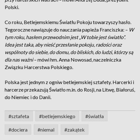
Polski.
Co roku, Betlejemskiemu Światłu Pokoju towarzyszy hasło.
Tegoroczne nawiązuje do nauczania papieża Franciszka: –
W
tym roku, hasłem przewodnim jest „W tobie jest światło”.
Idea jest taka, aby nieść przesłanie pokoju, radości oraz
wspólnoty do siebie, do domu, do bliskich, do ludzi, którzy są
dla nas ważni
– mówi hm. Anna Nowosad, naczelniczka
Związku Harcerstwa Polskiego.
Polska jest jednym z ogniw betlejemskiej sztafety. Harcerki i
harcerze przekazują Światło m.in. do Rosji, na Litwę, Białoruś,
do Niemiec i do Danii.
#sztafeta
#betlejemskiego
#światła
#dociera
#niemal
#zakątek