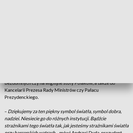
skauci z Austrii. Za ich pośrednictwem, z Betlejem, ogień
wędruje do Wiednia, a stamtąd rozchodzi się we wszystkie
strony globu:
Polscy harcerze w przekazywaniu światła uczestniczą od
1991 roku. Płomień z Betlejem otrzymują od słowackich
skautów, a przekazanie odbywa się naprzemiennie - raz na
Słowacji, a raz w Polsce. W tym roku, ceremonia miała
miejsce w sanktuarium na Krzeptówkach w Zakopanem.
Światło trafia m.in. do domów samotnej matki, schronisk dla
bezdomnych czy na wigilijne stoły Polaków, a także do
Kancelarii Prezesa Rady Ministrów czy Pałacu
Prezydenckiego.
–
Dziękujemy za ten piękny symbol światła, symbol dobra,
nadziei. Niesiecie go do różnych instytucji. Bądźcie
strażnikami tego światła tak, jak jesteśmy strażnikami światła
przy harcerskich watrach
– mówi Andrzej Duda, prezydent