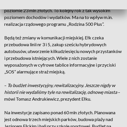
zakłada 291 mln złotych wydatków, a to oznacza deficyt na
poziomie 23 mln złotych. To kolejny rok z tak wysokim
poziomem dochodów i wydatków. Ma na to wpływ m.in.
realizacja rządowego programu „Rodzina 500 Plus”.
Będą też zmiany w komunikacji miejskiej. Ełk czeka
przebudowa linii nr 3 i 5, zakup sześciu hybrydowych
autobusów, utworzenie kilkudziesięciu nowych przystanków
i przebudowa istniejących. Wiele z nich zostanie
wyposażonych w cyfrowe tablice informacyjne i przyciski
„SOS” alarmujące straż miejską.
–
To budżet inwestycyjny, rewitalizacyjny. Jeszcze nigdy w
historii nie wydaliśmy tyle na rewitalizację, odnowę miasta
–
mówi Tomasz Andrukiewicz, prezydent Ełku.
Na inwestycje zapisano ponad 60 mln złotych. Planowana
jest odnowa trzech miejskich parków, budowa plaży nad
Jeziorem Ełckim i hali przy szkole sportowej. Budżet na