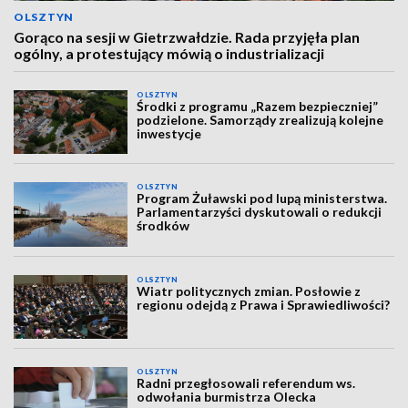
OLSZTYN
Gorąco na sesji w Gietrzwałdzie. Rada przyjęła plan
ogólny, a protestujący mówią o industrializacji
OLSZTYN
Środki z programu „Razem bezpieczniej”
podzielone. Samorządy zrealizują kolejne
inwestycje
OLSZTYN
Program Żuławski pod lupą ministerstwa.
Parlamentarzyści dyskutowali o redukcji
środków
OLSZTYN
Wiatr politycznych zmian. Posłowie z
regionu odejdą z Prawa i Sprawiedliwości?
OLSZTYN
Radni przegłosowali referendum ws.
odwołania burmistrza Olecka