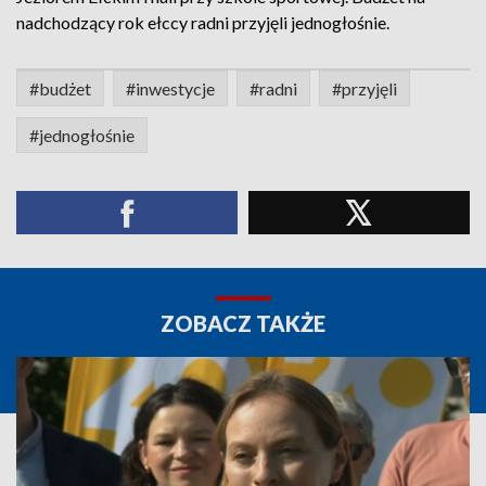
nadchodzący rok ełccy radni przyjęli jednogłośnie.
#budżet
#inwestycje
#radni
#przyjęli
#jednogłośnie
ZOBACZ TAKŻE