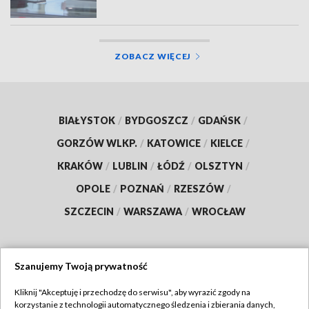
ZOBACZ WIĘCEJ
BIAŁYSTOK
/
BYDGOSZCZ
/
GDAŃSK
/
GORZÓW WLKP.
/
KATOWICE
/
KIELCE
/
KRAKÓW
/
LUBLIN
/
ŁÓDŹ
/
OLSZTYN
/
OPOLE
/
POZNAŃ
/
RZESZÓW
/
SZCZECIN
/
WARSZAWA
/
WROCŁAW
Szanujemy Twoją prywatność
Dołącz do nas:
Kliknij "Akceptuję i przechodzę do serwisu", aby wyrazić zgody na
korzystanie z technologii automatycznego śledzenia i zbierania danych,
TVP